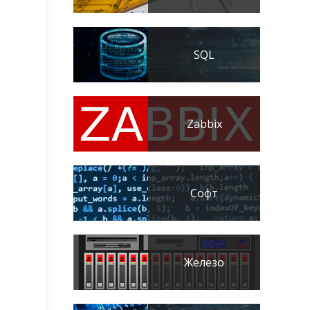
SQL
Zabbix
Софт
Железо