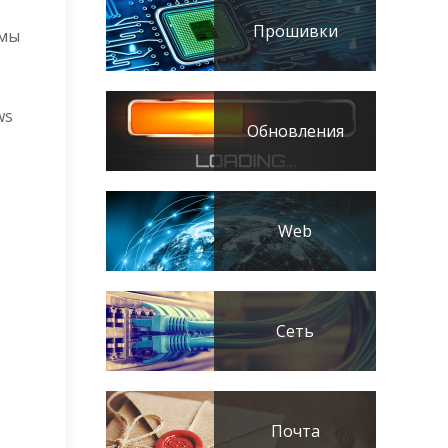
Прошивки
емы
ws
Обновления
Web
Сеть
Почта