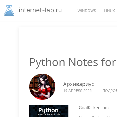
Перейти
Основная
к
internet-lab.ru
WINDOWS
LINUX
основному
навигация
содержанию
Python Notes for
Архивариус
19 АПРЕЛЯ 2026
ПОДРО
GoalKicker.com