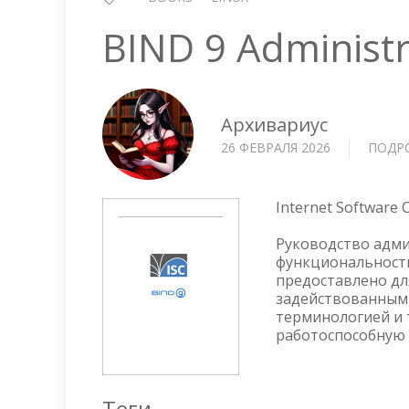
BIND 9 Administ
Архивариус
26 ФЕВРАЛЯ 2026
ПОДР
Internet Software 
Руководство адми
функциональности
предоставлено дл
задействованными
терминологией и т
работоспособную 
Теги