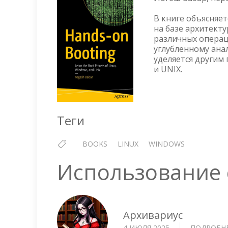
В книге объясняе
на базе архитекту
различных операц
углубленному ана
уделяется другим
и UNIX.
Теги
BOOKS
LINUX
WINDOWS
Использование c
Архивариус
4 ИЮЛЯ 2025
ПОДРОБН