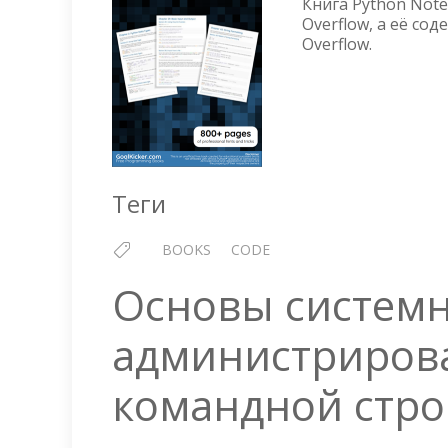
Книга Python Note
Overflow, а её с
Overflow.
Теги
BOOKS
CODE
Основы систем
администрирова
командной стро