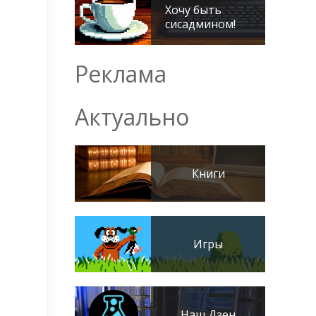
Хочу быть
сисадмином!
Реклама
Актуально
Книги
Игры
Наш Дзен