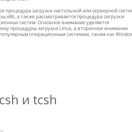
ПРОЦЕСС
тся процедура загрузки настольной или серверной сист
ЗАГРУЗКИ
ры x86, а также рассматривается процедура загрузки
LINUX,
ионных систем. Основное внимание уделяется
WINDOWS
лизу процедуры загрузки Linux, а вторичное внимание
И
 популярным операционным системам, таким как Windo
UNIX
sh и tcsh
ЕЕ
О