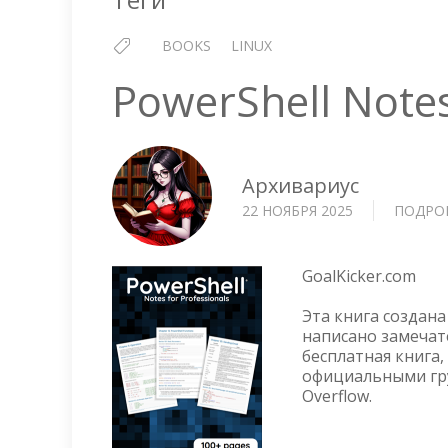
BOOKS
LINUX
PowerShell Notes
Архивариус
22 НОЯБРЯ 2025
ПОДРО
GoalKicker.com
Эта книга создана
написано замечат
бесплатная книга,
официальными гру
Overflow.