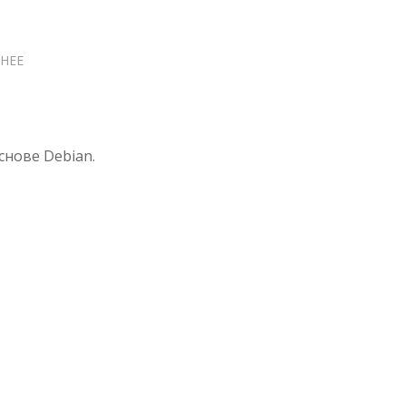
НЕЕ
О
ОСНОВЫ
СИСТЕМНОГО
АДМИНИСТРИРОВАНИЯ
LINUX:
снове Debian.
ОТ
КОМАНДНОЙ
СТРОКИ
ДО
ВЕБ-
СЕРВЕРА