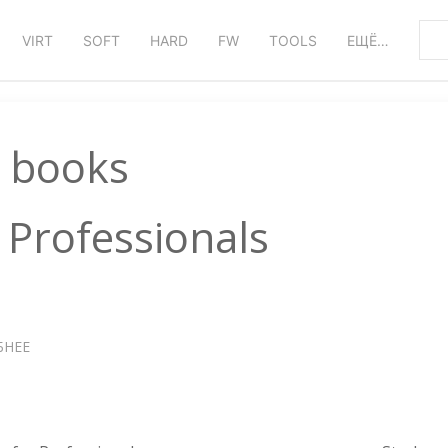
VIRT
SOFT
HARD
FW
TOOLS
ЕЩЁ…
books
 Professionals
БНЕЕ
О
PYTHON
NOTES
FOR
PROFESSIONALS