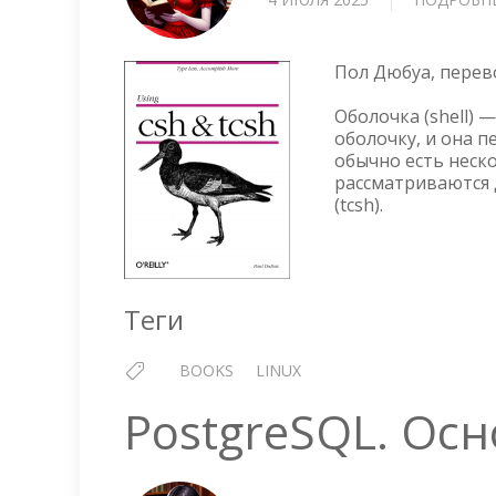
Пол Дюбуа, перев
Оболочка (shell)
оболочку, и она п
обычно есть неск
рассматриваются д
(tcsh).
Теги
BOOKS
LINUX
PostgreSQL. Ос