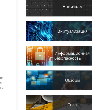
Новичкам
Виртуализация
Информационная
безопасность
ое
Обзоры
ая
 с
Спец