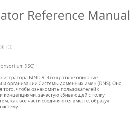
rator Reference Manua
ОБНЕЕ
О
BIND
9
ADMINISTRATOR
Consortium (ISC)
REFERENCE
нистратора BIND 9. Это краткое описание
MANUAL
 и организации Системы доменных имен (DNS). Оно
я того, чтобы ознакомить пользователей с
 концепциями, зачастую сбивающей с толку
ем, как все части соединяются вместе, образуя
систему.