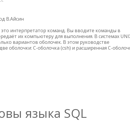
ИСПОЛЬЗОВАНИЕ
CSH
И
од В.Айсин
TCSH
 — это интерпретатор команд. Вы вводите команды в
ередаёт их компьютеру для выполнения. В системах UNI
олько вариантов оболочек. В этом руководстве
ве оболочки: C-оболочка (csh) и расширенная C-оболоч
новы языка SQL