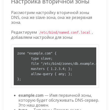
Настройка вторичной зоны
Рассмотрим настройку вторичной зоны
DNS, она же slave-зона, она же резервная
зона.
Редактируем
,
/etc/bind/named.conf.local
добавляем настройки для зоны:
zone "example.com" {

       type slave;

       file "/etc/bind/zones/db.example.com";

       masters { 1.2.3.4; };

       allow-query { any; };

};
example.com
— Имя первичной зоны,
которую будет обслуживать DNS-сервер.
Это наш домен.
type
— Тип зоны. Поскольку мы