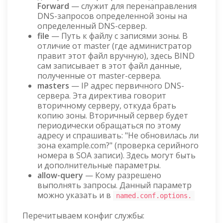
Forward
— служит для перенаправления
DNS-запросов определенной зоны на
определенный DNS-сервер.
file
— Путь к файлу с записями зоны. В
отличие от master (где администратор
правит этот файл вручную), здесь BIND
сам записывает в этот файл данные,
полученные от master-сервера.
masters
— IP адрес первичного DNS-
сервера. Эта директива говорит
вторичному серверу, откуда брать
копию зоны. Вторичный сервер будет
периодически обращаться по этому
адресу и спрашивать: "Не обновилась ли
зона example.com?" (проверка серийного
номера в SOA записи). Здесь могут быть
и дополнительные параметры.
allow-query
— Кому разрешено
выполнять запросы. Данный параметр
можно указать и в
named.conf.options.
Перечитываем конфиг службы: