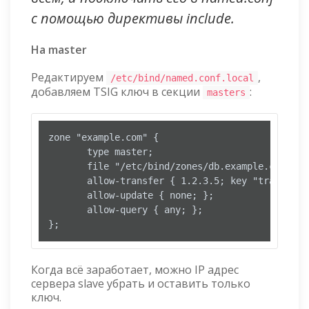
с помощью директивы include.
На master
Редактируем
,
/etc/bind/named.conf.local
добавляем TSIG ключ в секции
:
masters
zone "example.com" {

       type master;

       file "/etc/bind/zones/db.example.com";

       allow-transfer { 1.2.3.5; key "transfer-k
       allow-update { none; };

       allow-query { any; };

};
Когда всё заработает, можно IP адрес
сервера slave убрать и оставить только
ключ.