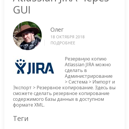
GUI
Олег
18 ОКТЯБРЯ 2018
ПОДРОБНЕЕ
О
РЕЗЕРВНОЕ
КОПИРОВАНИЕ
Резервную копию
ATLASSIAN
Atlassian JIRA можно
JIRA
сделать в
ЧЕРЕЗ
Администрирование
GUI
> Система > Импорт и
Экспорт > Резервное копирование. Здесь вы
сможете сделать резервное копирование
содержимого базы данных в доступном
формате XML.
Теги