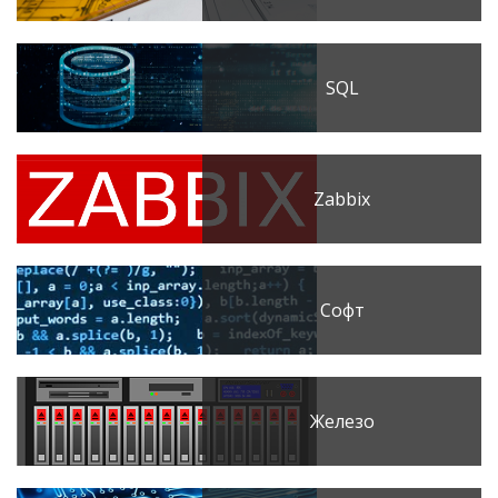
SQL
Zabbix
Софт
Железо