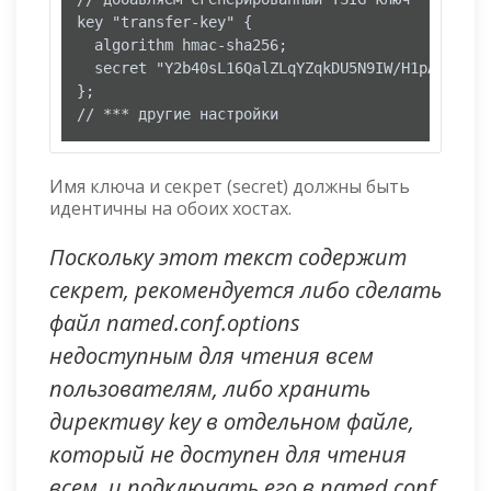
key "transfer-key" {

  algorithm hmac-sha256;

  secret "Y2b40sL16QalZLqYZqkDU5N9IW/H1pACqSwIcC
};

// *** другие настройки
Имя ключа и секрет (secret) должны быть
идентичны на обоих хостах.
Поскольку этот текст содержит
секрет, рекомендуется либо сделать
файл named.conf.options
недоступным для чтения всем
пользователям, либо хранить
директиву key в отдельном файле,
который не доступен для чтения
всем, и подключать его в named.conf