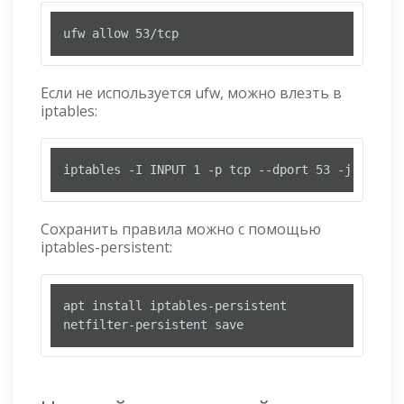
ufw allow 53/tcp
Если не используется ufw, можно влезть в
iptables:
iptables -I INPUT 1 -p tcp --dport 53 -j ACCEPT
Сохранить правила можно с помощью
iptables-persistent:
apt install iptables-persistent

netfilter-persistent save