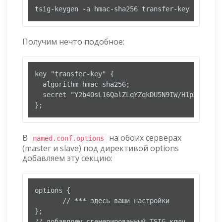
tsig-keygen -a hmac-sha256 transfer-key
Получим нечто подобное:
key "transfer-key" {

  algorithm hmac-sha256;

  secret "Y2b40sL16QalZLqYZqkDU5N9IW/H1pACqSwIcC
};
В
на обоих серверах
named.conf.options
(master и slave) под директивой options
добавляем эту секцию:
options {

       // *** здесь ваши настройки

};

// добавляем сгенерированный TSIG ключ
