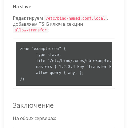
На slave
Редактируем
,
/etc/bind/named.conf.local
добавляем TSIG ключ в секции
:
allow-transfer
zone "example.com" {

       type slave;

       file "/etc/bind/zones/db.example.com";

       masters { 1.2.3.4 key "transfer-key"; };

       allow-query { any; };

};
Заключение
На обоих серверах: