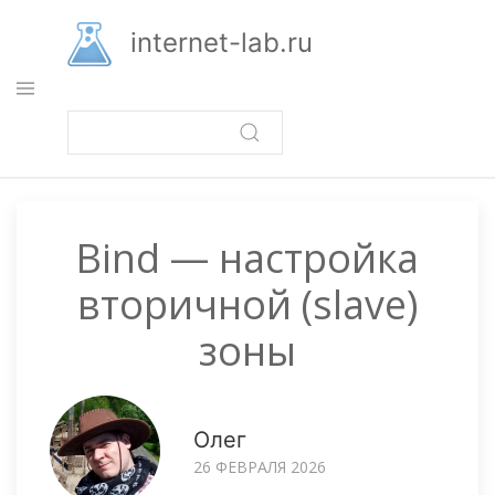
Перейти
к
internet-lab.ru
основному
содержанию
Bind — настройка
вторичной (slave)
зоны
Олег
26 ФЕВРАЛЯ 2026