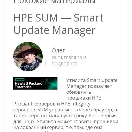
Похожие материалы
HPE SUM — Smart
Update Manager
Олег
29 ОКТЯБРЯ 2018
ПОДРОБНЕЕ
О
HPE
SUM
Утилита Smart Update
—
Manager позволяет
SMART
обновлять
UPDATE
прошивки HPE
MANAGER
ProLiant серверов и HPE Integrity
серверов. SUM управляется через браузер, а
также через командную строку. Есть версия
для Linux. Утилита может ставить прошивки
на локальный сервер, т.е. там, где она