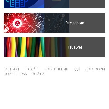
Broadcom
Huawei
Меню
КОНТАКТ
О САЙТЕ
СОГЛАШЕНИЕ
ПДН
ДОГОВОРЫ
ПОИСК
RSS
ВОЙТИ
учётной
записи
пользователя