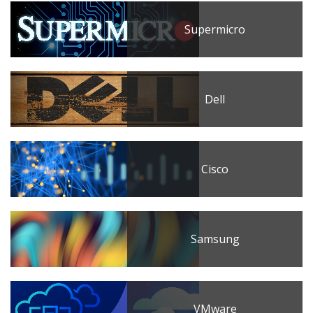
Supermicro
Dell
Cisco
Samsung
VMware