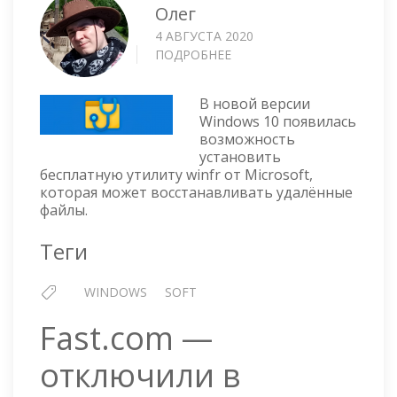
Олег
4 АВГУСТА 2020
ПОДРОБНЕЕ
О
WINDOWS
FILE
В новой версии
RECOVERY
Windows 10 появилась
(WINFR)
возможность
—
установить
ВОССТАНОВЛЕНИЕ
бесплатную утилиту winfr от Microsoft,
УДАЛЁННЫХ
которая может восстанавливать удалённые
ФАЙЛОВ
файлы.
Теги
WINDOWS
SOFT
Fast.com —
отключили в