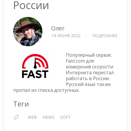
России
Олег
14 ИЮНЯ 2022
ПОДРОБНЕЕ
О
FAST.
—
ОТКЛ
Популярный сервис
В
Fast.com для
измерения скорости
РОСС
Интернета перестал
работать в России.
Русский язык также
пропал из списка доступных.
Теги
WEB
NEWS
SOFT