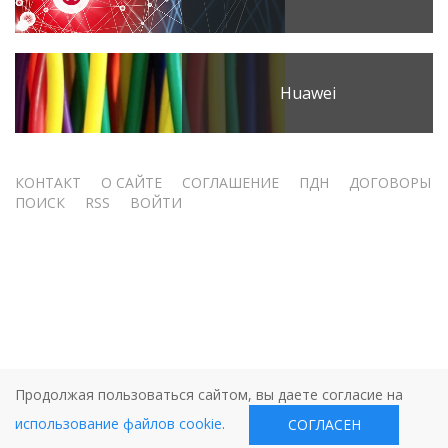
Huawei
Меню
КОНТАКТ
О САЙТЕ
СОГЛАШЕНИЕ
ПДН
ДОГОВОРЫ
ПОИСК
RSS
ВОЙТИ
учётной
записи
пользователя
Продолжая пользоваться сайтом, вы даете согласие на
использование файлов cookie
.
СОГЛАСЕН