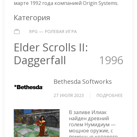
марте 1992 года компанией Origin Systems.
Категория
RPG — РОЛЕВАЯ ИГРА
Elder Scrolls II:
Daggerfall
1996
Bethesda Softworks
27 ИЮЛЯ 2023
ПОДРОБНЕЕ
О
ELDER
SCROL
В заливе Илиак
II:
найден древний
DAGGE
голем Нумидиум —
мощное оружие, с
помощью которого