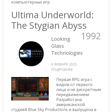
компьютерных игр.
Ultima Underworld:
The Stygian Abyss
1992
Looking
Glass
Technologies
6 ЯНВАРЯ 2025
ПОДРОБНЕЕ
О
ULTIMA
Первая RPG игра с
UNDERWORLD:
видом от первого
THE
лица и не дискретным
STYGIAN
передвижением.
ABYSS
Разработана
американской
студией Blue Sky Productions и выпущена в