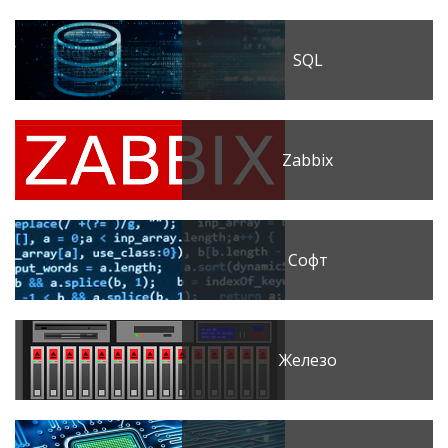
SQL
Zabbix
Софт
Железо