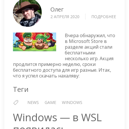
Олег
2 АПРЕЛЯ 2020
ПОДРОБНЕЕ
О
КОМП
MICR
РАДУЕ
Вчера обнаружил, что
НАС
в Microsoft Store в
разделе акций стали
БЕСП
бесплатными
ИГРА
несколько игр. Акция
продлится примерно неделю, сроки
бесплатного доступа для игр разные. Итак,
что я успел скачать нахаляву:
Теги
NEWS
GAME
WINDOWS
Windows — в WSL