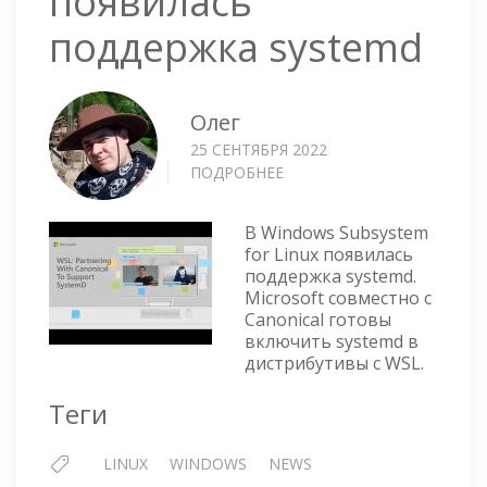
появилась
поддержка systemd
Олег
25 СЕНТЯБРЯ 2022
ПОДРОБНЕЕ
О
WINDOWS
—
В Windows Subsystem
В
for Linux появилась
WSL
поддержка systemd.
ПОЯВИЛАСЬ
Microsoft совместно с
ПОДДЕРЖКА
Canonical готовы
SYSTEMD
включить systemd в
дистрибутивы с WSL.
Теги
LINUX
WINDOWS
NEWS