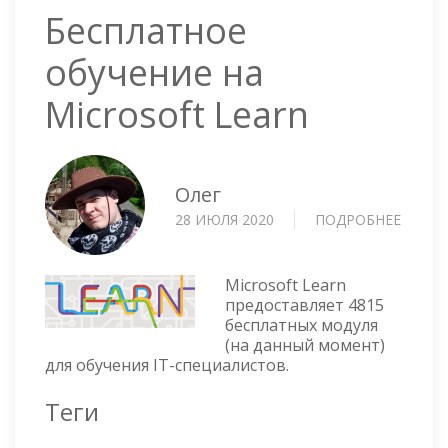
Бесплатное
обучение на
Microsoft Learn
Олег
28 ИЮЛЯ 2020
ПОДРОБНЕЕ
О
БЕСПЛ
ОБУЧЕ
НА
Microsoft Learn
MICRO
предоставляет 4815
бесплатных модуля
LEARN
(на данный момент)
для обучения IT-специалистов.
Теги