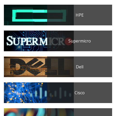
HPE
Supermicro
Dell
Cisco