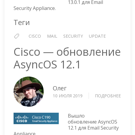
13.0.1 для Email
13.0.1
Security Appliance.
Теги
CISCO
MAIL
SECURITY
UPDATE
Cisco — обновление
AsyncOS 12.1
Олег
10 ИЮЛЯ 2019
ПОДРОБНЕЕ
О
CISCO
—
ОБНО
Вышло
ASYNC
обновление AsyncOS
12.1 для Email Security
12.1
Appliance.