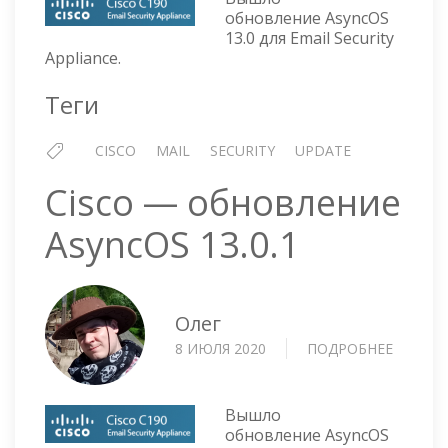
ОБНОВЛЕНИЕ
обновление AsyncOS
ASYNCOS
13.0 для Email Security
13.0
Appliance.
Теги
CISCO
MAIL
SECURITY
UPDATE
Cisco — обновление
AsyncOS 13.0.1
Олег
8 ИЮЛЯ 2020
ПОДРОБНЕЕ
О
CISCO
—
ОБНОВ
Вышло
ASYNCO
обновление AsyncOS