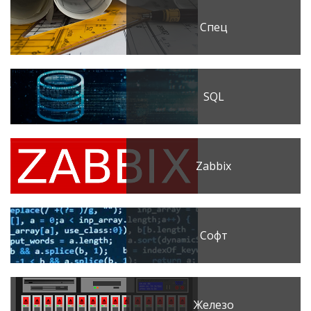
Спец
SQL
Zabbix
Софт
Железо