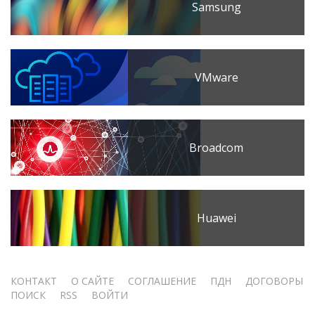
Samsung
VMware
Broadcom
Huawei
Меню
КОНТАКТ
О САЙТЕ
СОГЛАШЕНИЕ
ПДН
ДОГОВОРЫ
ПОИСК
RSS
ВОЙТИ
учётной