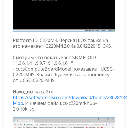
Platform ID: C220M4. Версия BIOS также на
это намекает: C220M4.2.0.4a.0.042220151345.
Смотрим что показывает SNMP. OID
".1.3.6.1.4.1.9.9.719.1.9.6.1.6.1"
- cucsComputeBoardModel показывает UCSC-
C220-M4S. Значит, будем искать прошивку
от UCSC-C220-M4S.
Находим на сайте
https://software.cisco.com/download/home/2862813
i=!pp
. И качаем файл ucs-c220m4-huu-
2.0.10k.iso.