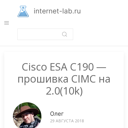
Перейти
к
internet-lab.ru
основному
содержанию
Cisco ESA C190 —
прошивка CIMC на
2.0(10k)
Олег
29 АВГУСТА 2018