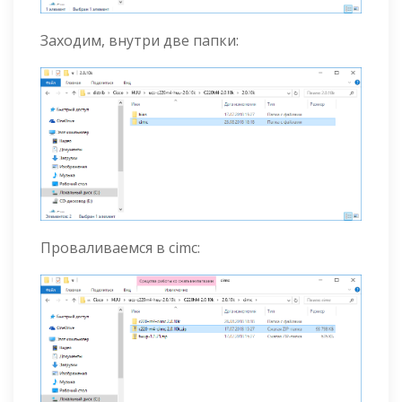
Заходим, внутри две папки:
Проваливаемся в cimc: