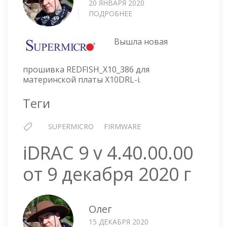
20 ЯНВАРЯ 2020
ПОДРОБНЕЕ
О
МАТЕРИНСКАЯ
ПЛАТА
Вышла новая
SUPERMICRO
X10DRL-
I
прошивка REDFISH_X10_386 для
—
материнской платы X10DRL-i.
ПРОШИВКА
REDFISH_X10_386
Теги
SUPERMICRO
FIRMWARE
iDRAC 9 v 4.40.00.00
от 9 декабря 2020 г
Олег
15 ДЕКАБРЯ 2020