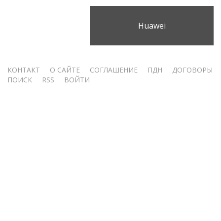
Huawei
Меню
КОНТАКТ
О САЙТЕ
СОГЛАШЕНИЕ
ПДН
ДОГОВОРЫ
ПОИСК
RSS
ВОЙТИ
учётной
записи
пользователя