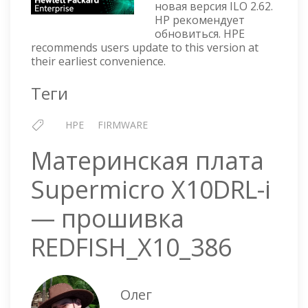
2.62
новая версия ILO 2.62.
HP рекомендует
ОТ
обновиться. HPE
2
recommends users update to this version at
АПРЕЛ
their earliest convenience.
2019
Г
Теги
HPE
FIRMWARE
Материнская плата
Supermicro X10DRL-i
— прошивка
REDFISH_X10_386
Олег