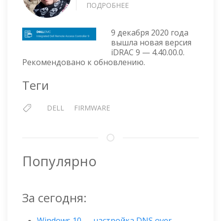
ПОДРОБНЕЕ
О
IDRAC
9
9 декабря 2020 года
V
вышла новая версия
4.40.00.00
iDRAC 9 — 4.40.00.0.
ОТ
Рекомендовано к обновлению.
9
ДЕКАБРЯ
Теги
2020
Г
DELL
FIRMWARE
Популярно
За сегодня:
Windows 10 — настройка DNS over