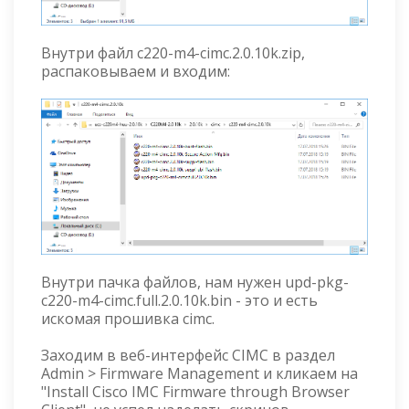
Внутри файл c220-m4-cimc.2.0.10k.zip,
распаковываем и входим:
Внутри пачка файлов, нам нужен upd-pkg-
c220-m4-cimc.full.2.0.10k.bin - это и есть
искомая прошивка cimc.
Заходим в веб-интерфейс CIMC в раздел
Admin > Firmware Management и кликаем на
"Install Cisco IMC Firmware through Browser