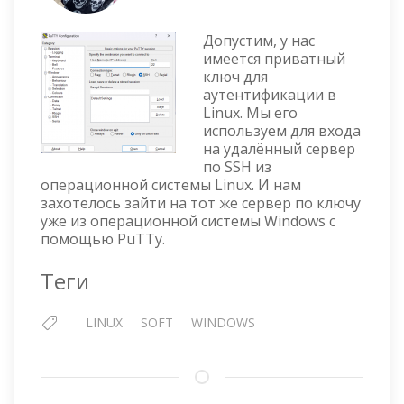
—
КОНВЕ
Допустим, у нас
ПРИВА
имеется приватный
ключ для
КЛЮЧА
аутентификации в
В
Linux. Мы его
ФОРМА
используем для входа
PPK
на удалённый сервер
ДЛЯ
по SSH из
PUTTY
операционной системы Linux. И нам
захотелось зайти на тот же сервер по ключу
уже из операционной системы Windows с
помощью PuTTy.
Теги
LINUX
SOFT
WINDOWS