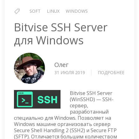
SOFT
LINUX
WINDOWS
Bitvise SSH Server
для Windows
Олег
31 ИЮЛЯ 2019
ПОДРОБНЕЕ
О
BITVIS
SSH
SERVE
Bitvise SSH Server
ДЛЯ
(WinSSHD) — SSH-
сервер,
WIND
разработанный
специально для Windows. Позволяет на
Windows машине организовать сервер
Secure Shell Handling 2 (SSH2) и Secure FTP
(SFTP). Отличается большим количеством