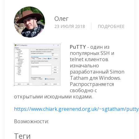
Олег
23 ИЮЛЯ 2018
ПОДРОБНЕЕ
О
PUTTY
—
TELNE
PuTTY
- один из
И
популярных SSH и
telnet клиентов
SSH
изначально
КЛИЕН
разработанный Simon
Tatham для Windows.
Распространяется
свободно с
открытыми исходными кодами.
https://www.chiark.greenend.org.uk/~sgtatham/putty
Возможности:
Теги