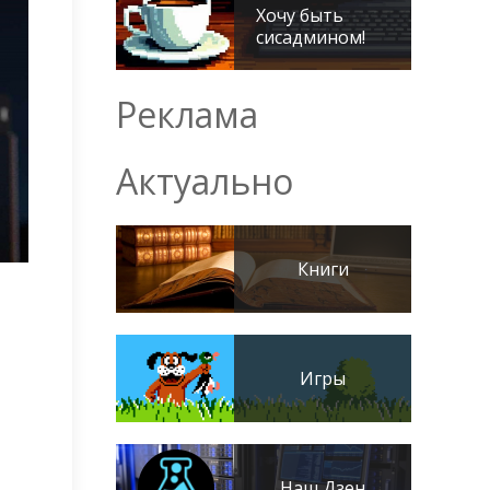
Хочу быть
сисадмином!
Реклама
Актуально
Книги
Игры
Наш Дзен