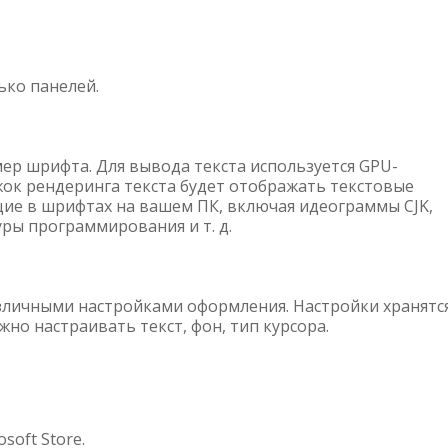
ько панелей.
мер шрифта. Для вывода текста используется GPU-
ижок рендеринга текста будет отображать текстовые
ие в шрифтах на вашем ПК, включая идеограммы CJK,
уры программирования и т. д.
зличными настройками оформления. Настройки хранятс
но настраивать текст, фон, тип курсора.
soft Store.