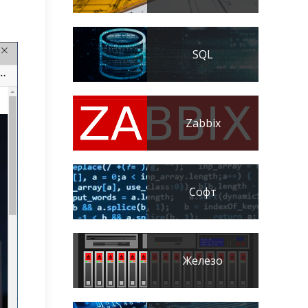
SQL
Zabbix
Софт
Железо