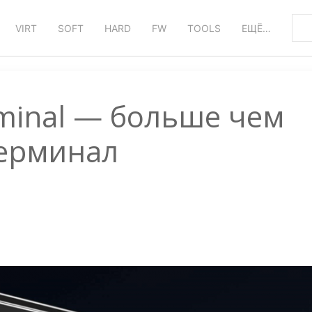
VIRT
SOFT
HARD
FW
TOOLS
ЕЩЁ…
minal — больше чем
ерминал