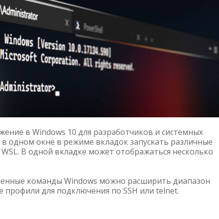
ение в Windows 10 для разработчиков и системных
 в одном окне в режиме вкладок запускать различные
и WSL. В одной вкладке может отображаться несколько
роенные команды Windows можно расширить диапазон
 профили для подключения по SSH или telnet.