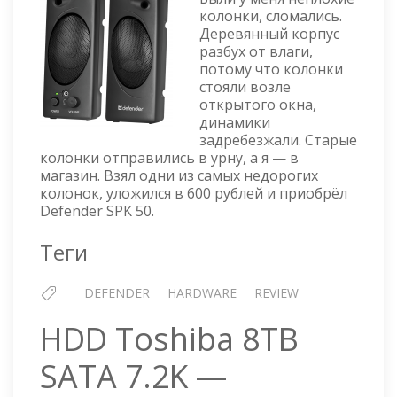
50
колонки, сломались.
—
Деревянный корпус
НЕДОРОГИЕ
разбух от влаги,
КОЛОНКИ
потому что колонки
стояли возле
открытого окна,
динамики
задребезжали. Старые
колонки отправились в урну, а я — в
магазин. Взял одни из самых недорогих
колонок, уложился в 600 рублей и приобрёл
Defender SPK 50.
Теги
DEFENDER
HARDWARE
REVIEW
HDD Toshiba 8TB
SATA 7.2K —