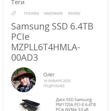
Теги
TOSHIBA
HARDWARE
REVIEW
Samsung SSD 6.4TB
PCIe
MZPLL6T4HMLA-
00AD3
Олег
16 ЯНВАРЯ 2020
ПОДРОБНЕЕ
О
SAMSUNG
SSD
Диск SSD Samsung
6.4TB
PM1725b PCI-E 6.4TB
PCIE
PCIe NVMe 3.0 x8,