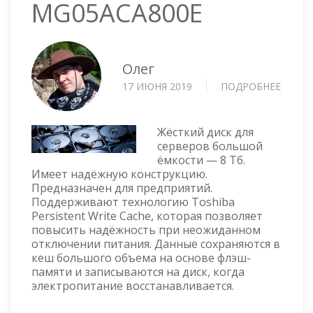
MG05ACA800E
Олег
17 ИЮНЯ 2019
ПОДРОБНЕЕ
О
HDD
TOSHI
8TB
Жёсткий диск для
SATA
серверов большой
ёмкости — 8 Тб.
7.2K
Имеет надёжную конструкцию.
—
Предназначен для предприятий.
MG05A
Поддерживают технологию Toshiba
Persistent Write Cache, которая позволяет
повысить надёжность при неожиданном
отключении питания. Данные сохраняются в
кеш большого объема на основе флэш-
памяти и записываются на диск, когда
электропитание восстанавливается.