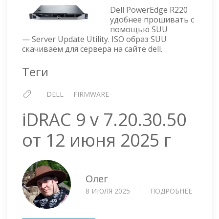
POWEREDGE
Dell PowerEdge R220
R220
удобнее прошивать с
—
помощью SUU
ПРОШИВКА
— Server Update Utility. ISO образ SUU
скачиваем для сервера на сайте dell.
Теги
DELL
FIRMWARE
iDRAC 9 v 7.20.30.50
от 12 июня 2025 г
Олег
8 ИЮЛЯ 2025
ПОДРОБНЕЕ
О
IDRAC
9