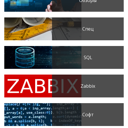
Обзоры
Спец
SQL
Zabbix
Софт