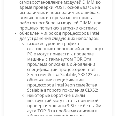
самовосстановление модулей DIMM во
время проверки POST, основываясь на
исправимых и неисправимых ошибках,
выявленных во время мониторинга
работоспособности модулей DIMM, при
прошлых попытках загрузки системы;
обновлен микрокод процессоров Intel
для устранения следующих неполадок:
высокие уровни трафика
отложенных прерываний через порт
PCIe могут привести к проверке
машины с тайм-аутом TOR. Эта
проблема описана в обновлении
спецификации процессоров Intel
Xeon семейства Scalable, SKX123 и в
обновлении спецификации
процессоров Intel Xeon семейства
Scalable второго поколения CLX52;
некоторые короткие циклы
инструкций могут стать причиной
проверки машины 3-Strike без тайм-
аута TOR. Эта проблема описана в
обновлении спецификации