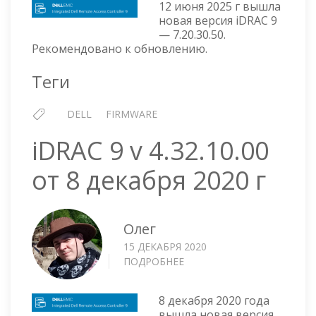
V
12 июня 2025 г вышла
7.20.30.
новая версия iDRAC 9
— 7.20.30.50.
ОТ
Рекомендовано к обновлению.
12
ИЮНЯ
Теги
2025
Г
DELL
FIRMWARE
iDRAC 9 v 4.32.10.00
от 8 декабря 2020 г
Олег
15 ДЕКАБРЯ 2020
ПОДРОБНЕЕ
О
IDRAC
9
8 декабря 2020 года
V
вышла новая версия