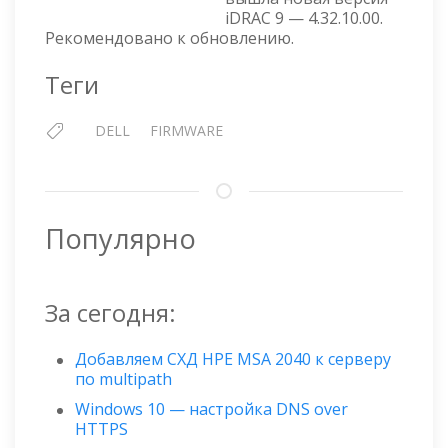
4.32.10.00
iDRAC 9 — 4.32.10.00.
ОТ
Рекомендовано к обновлению.
8
ДЕКАБРЯ
Теги
2020
Г
DELL
FIRMWARE
Популярно
За сегодня:
Добавляем СХД HPE MSA 2040 к серверу
по multipath
Windows 10 — настройка DNS over
HTTPS