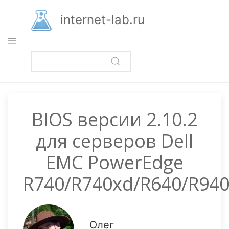
Перейти
к
internet-lab.ru
основному
содержанию
BIOS версии 2.10.2
для серверов Dell
EMC PowerEdge
R740/R740xd/R640/R940
Олег