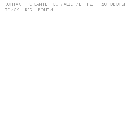
Меню
КОНТАКТ
О САЙТЕ
СОГЛАШЕНИЕ
ПДН
ДОГОВОРЫ
ПОИСК
RSS
ВОЙТИ
учётной
записи
пользователя