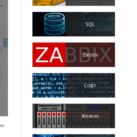
SQL
Zabbix
Софт
Железо
ие