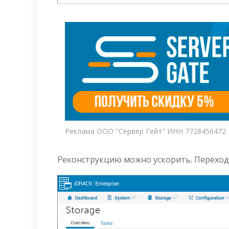
Реклама ООО "Сервер Гейт" ИНН 7728456472
Реконструкцию можно ускорить. Переходим