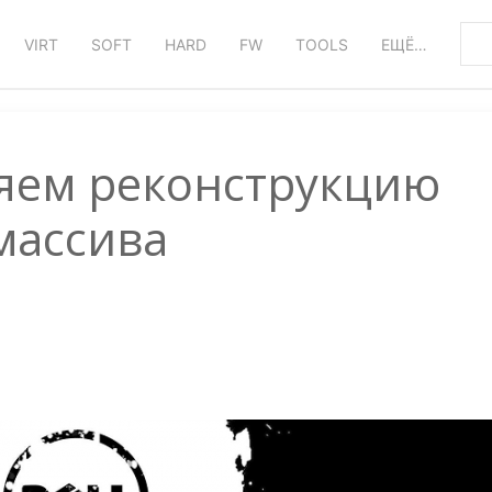
VIRT
SOFT
HARD
FW
TOOLS
ЕЩЁ…
ряем реконструкцию
массива