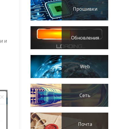
Прошивки
Обновления
и и
Web
Сеть
Почта