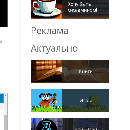
Хочу быть
сисадмином!
Реклама
я
м
Актуально
Книги
Игры
Наш Дзен