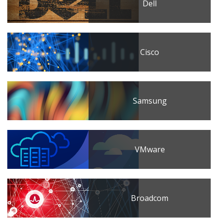
Dell
Cisco
Samsung
VMware
Broadcom