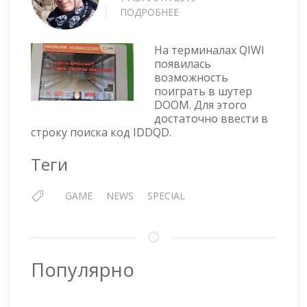
ПОДРОБНЕЕ
О
DOOM
НА
На терминалах QIWI
QIWI
появилась
ТЕРМИНАЛЕ
возможность
поиграть в шутер
DOOM. Для этого
достаточно ввести в
строку поиска код IDDQD.
Теги
GAME
NEWS
SPECIAL
Популярно