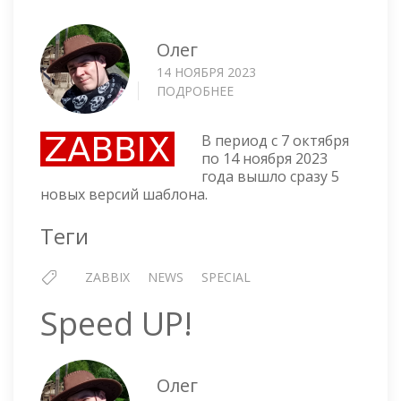
Олег
14 НОЯБРЯ 2023
ПОДРОБНЕЕ
О
ZABBIX
—
В период с 7 октября
ОБНОВЛЕНИЕ
по 14 ноября 2023
ШАБЛОНА
года вышло сразу 5
INTEL
новых версий шаблона.
RSTE
И
Теги
VROC
В
ZABBIX
NEWS
SPECIAL
WINDOWS
Speed UP!
Олег