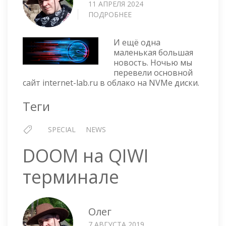
11 АПРЕЛЯ 2024
ПОДРОБНЕЕ
О
SPEED
UP!
И ещё одна
маленькая большая
новость. Ночью мы
перевели основной
сайт internet-lab.ru в облако на NVMe диски.
Теги
SPECIAL
NEWS
DOOM на QIWI
терминале
Олег
7 АВГУСТА 2019