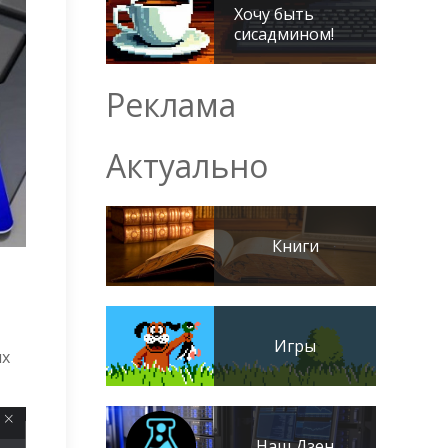
Хочу быть
сисадмином!
Реклама
Актуально
Книги
Игры
их
Наш Дзен