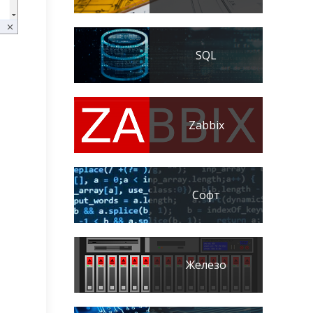
SQL
Zabbix
Софт
Железо