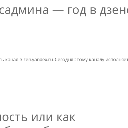
садмина — год в дзен
О
ЛАБОРАТОРИЯ
СИСАДМИНА
—
ть канал в zen.yandex.ru. Сегодня этому каналу исполняе
ГОД
В
ДЗЕНЕ
ость или как