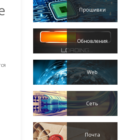
е
Прошивки
Обновления
тся
Web
Сеть
Почта