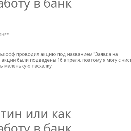
аботу в банк
БНЕЕ
О
ЗАЯВКА
НА
ПРОЧНОСТЬ
ькофф проводил акцию под названием "Заявка на
ИЛИ
 акции были подведены 16 апреля, поэтому я могу с чис
ь маленькую пасхалку.
КАК
УСТРОИТЬСЯ
НА
РАБОТУ
В
БАНК
тин или как
аботу в банк