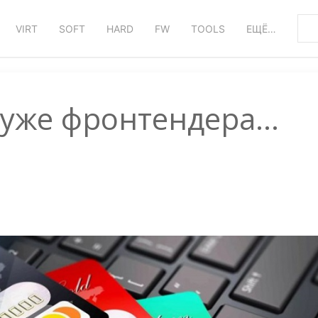
VIRT
SOFT
HARD
FW
TOOLS
ЕЩЁ…
уже фронтендера...