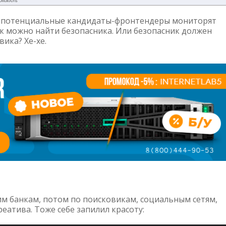
что потенциальные кандидаты-фронтендеры мониторят
ак можно найти безопасника. Или безопасник должен
ика? Хе-хе.
гим банкам, потом по поисковикам, социальным сетям,
реатива. Тоже себе запилил красоту: