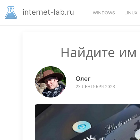
Перейти
Основная
к
internet-lab.ru
WINDOWS
LINUX
основному
навигация
содержанию
Найдите им 
Олег
23 СЕНТЯБРЯ 2023