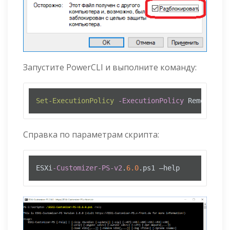
Запустите PowerCLI и выполните команду:
Set-ExecutionPolicy
-ExecutionPolicy
 RemoteSign
Справка по параметрам скрипта:
ESXi
-Customizer-PS-v2
.
6.0
.ps1 –help