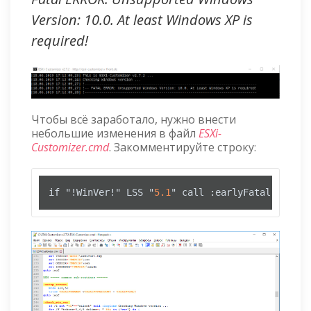
Version: 10.0. At least Windows XP is
required!
Чтобы всё заработало, нужно внести
небольшие изменения в файл
ESXi-
Customizer.cmd
. Закомментируйте строку:
if "!WinVer!" LSS "
5.1
" call :earlyFatal Unsupp