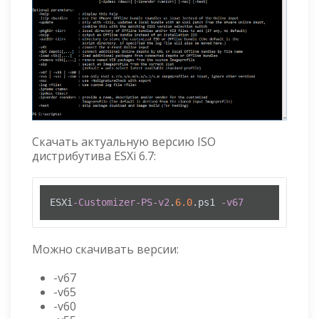
Скачать актуальную версию ISO
дистрибутива ESXi 6.7:
ESXi
-Customizer-PS-v2
.
6.0
.ps1 
-v67
Можно скачивать версии:
-v67
-v65
-v60