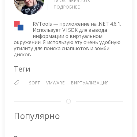
18 ОКТЯБРЯ 2018
ПОДРОБНЕЕ
О
RVTOOLS
—
RVTools — приложение на .NET 4.6.1.
ВЫВОД
Использует VI SDK для вывода
ИНФОРМАЦИИ
информации о виртуальном
О
окружении. Я использую эту очень удобную
ВИРТУАЛЬНЫХ
утилиту для поиска снапшотов и зомби
МАШИНАХ
дисков.
VMWARE
Теги
SOFT
VMWARE
ВИРТУАЛИЗАЦИЯ
Популярно