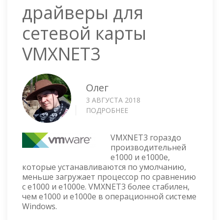
драйверы для
сетевой карты
VMXNET3
Олег
3 АВГУСТА 2018
ПОДРОБНЕЕ
О
WINDOWS
—
VMXNET3 гораздо
ДРАЙВЕРЫ
производительней
ДЛЯ
e1000 и e1000e,
СЕТЕВОЙ
которые устанавливаются по умолчанию,
КАРТЫ
меньше загружает процессор по сравнению
VMXNET3
с e1000 и e1000e. VMXNET3 более стабилен,
чем e1000 и e1000e в операционной системе
Windows.