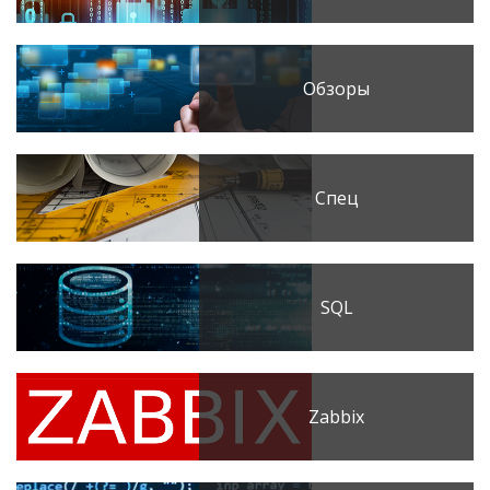
Обзоры
Спец
SQL
Zabbix