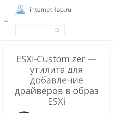
Перейти
к
internet-lab.ru
основному
содержанию
ESXi-Customizer —
утилита для
добавление
драйверов в образ
ESXi