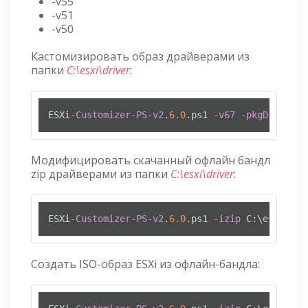
-v55
-v51
-v50
Кастомизировать образ драйверами из
папки
C:\esxi\driver
:
ESXi
-Customizer-PS-v2
.
6.0
.ps1 
-v67
-pkgDir
 C:\e
Модифицировать скачанный офлайн бандл
zip драйверами из папки
C:\esxi\driver
:
ESXi
-Customizer-PS-v2
.
6.0
.ps1 
-izip
 C:\esxi\VMw
Создать ISO-образ ESXi из офлайн-бандла: