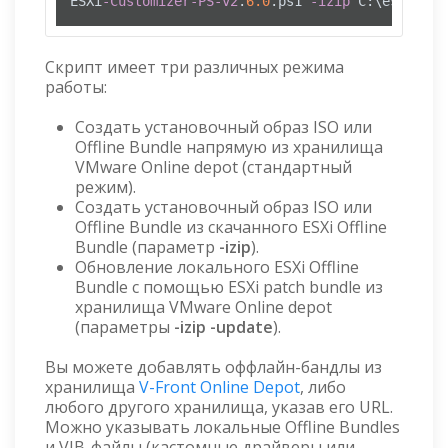
ESXi
-Customizer-PS-v2
.
6.0
.ps1 
-izip
 C:\esxi\VMw
Скрипт имеет три различных режима
работы:
Создать установочный образ ISO или
Offline Bundle напрямую из хранилища
VMware Online depot (стандартный
режим).
Создать установочный образ ISO или
Offline Bundle из скачанного ESXi Offline
Bundle (параметр
-izip
).
Обновление локального ESXi Offline
Bundle с помощью ESXi patch bundle из
хранилища VMware Online depot
(параметры
-izip -update
).
Вы можете добавлять оффлайн-бандлы из
хранилища
V-Front Online Depot
, либо
любого другого хранилища, указав его URL.
Можно указывать локальные Offline Bundles
и VIB-файлы (кастомные драйверы или