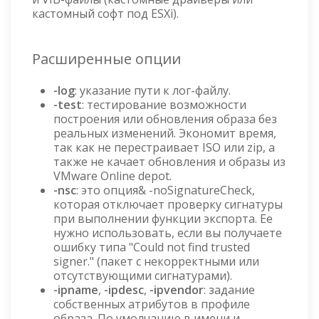
кастомный софт под ESXi).
Расширенные опции
-log
: указание пути к лог-файлу.
-test
: тестирование возможности
построения или обновления образа без
реальных изменений. Экономит время,
так как не перестраивает ISO или zip, а
также не качает обновления и образы из
VMware Online depot.
-nsc
: это опция& -noSignatureCheck,
которая отключает проверку сигнатуры
при выполнении функции экспорта. Ее
нужно использовать, если вы получаете
ошибку типа "Could not find trusted
signer." (пакет с некорректными или
отсутствующими сигнатурами).
-ipname
,
-ipdesc
,
-ipvendor
: задание
собственных атрибутов в профиле
образа. По умолчанию в имени и