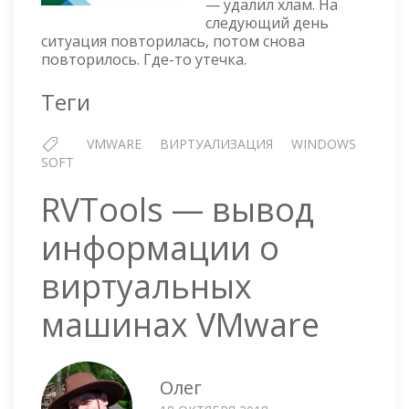
— удалил хлам. На
STANDALONE
следующий день
ЗАБИЛ
ситуация повторилась, потом снова
ДИСК
повторилось. Где-то утечка.
Теги
VMWARE
ВИРТУАЛИЗАЦИЯ
WINDOWS
SOFT
RVTools — вывод
информации о
виртуальных
машинах VMware
Олег