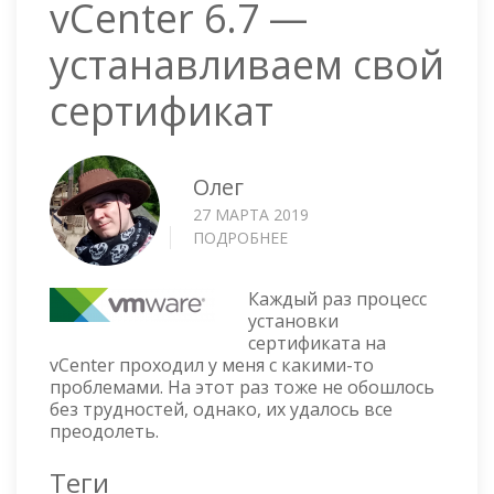
vCenter 6.7 —
устанавливаем свой
сертификат
Олег
27 МАРТА 2019
ПОДРОБНЕЕ
О
VCENTER
6.7
Каждый раз процесс
—
установки
УСТАНАВЛИВАЕМ
сертификата на
СВОЙ
vСenter проходил у меня с какими-то
СЕРТИФИКАТ
проблемами. На этот раз тоже не обошлось
без трудностей, однако, их удалось все
преодолеть.
Теги