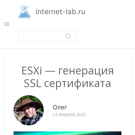
Перейти
к
internet-lab.ru
основному
содержанию
ESXi — генерация
SSL сертификата
Олег
13 ЯНВАРЯ 2025