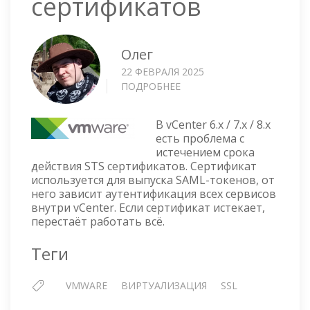
сертификатов
Олег
22 ФЕВРАЛЯ 2025
ПОДРОБНЕЕ
О
VCENTER
6.X
В vCenter 6.x / 7.x / 8.x
/
есть проблема с
7.X
истечением срока
/
действия STS сертификатов. Сертификат
8.X
используется для выпуска SAML-токенов, от
—
него зависит аутентификация всех сервисов
ПРОВЕРКА
внутри vCenter. Если сертификат истекает,
СРОКА
перестаёт работать всё.
ДЕЙСТВИЯ
STS
Теги
СЕРТИФИКАТОВ
VMWARE
ВИРТУАЛИЗАЦИЯ
SSL