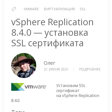
VMWARE
ВИРТУАЛИЗАЦИЯ
SSL
vSphere Replication
8.4.0 — установка
SSL сертификата
Олег
21 ИЮНЯ 2021
ПОДРОБНЕЕ
О
VSPHE
REPLI
8.4.0
Установим SSL
—
сертификат
на vSphere Replication
УСТА
8.4.0.
SSL
СЕРТ