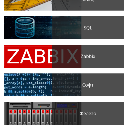
SQL
Zabbix
Софт
Железо