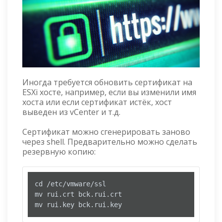
Иногда требуется обновить сертификат на
ESXi хосте, например, если вы изменили имя
хоста или если сертификат истёк, хост
выведен из vCenter и т.д.
Сертификат можно сгенерировать заново
через shell. Предварительно можно сделать
резервную копию:
cd /etc/vmware/ssl

mv rui.crt bck.rui.crt

mv rui.key bck.rui.key