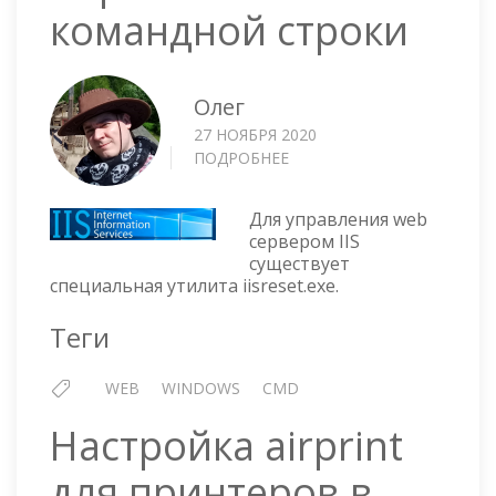
командной строки
Олег
27 НОЯБРЯ 2020
ПОДРОБНЕЕ
О
УПРАВЛЯЕМ
IIS
Для управления web
ИЗ
сервером IIS
КОМАНДНОЙ
существует
СТРОКИ
специальная утилита iisreset.exe.
Теги
WEB
WINDOWS
CMD
Настройка airprint
для принтеров в