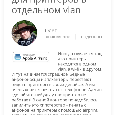
отдельном vlan
Олег
30 ИЮЛЯ 2018
ПОДРОБНЕЕ
О
НАСТ
AIRPR
ДЛЯ
Иногда случается так,
ПРИН
что принтеры
находятся в одном
В
vlan, а wi-fi - в другом.
ОТДЕ
И тут начинается страшное. Бедные
VLAN
айфононосцы и эплхантеры перестают
видеть принтеры в своих девайсах. А им
очень хочется печатать c телефонов. Админ,
сделай что-нибудь, у нас принтер не
работает! В одной конторе понадобилось
запилить это хипстерство - печать с
айфонов на принтеры с помощью airprint.