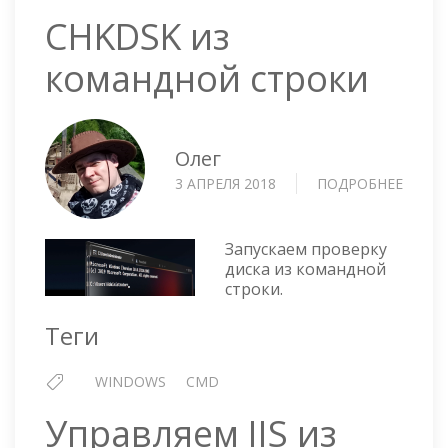
CHKDSK из
командной строки
Олег
3 АПРЕЛЯ 2018
ПОДРОБНЕЕ
О
CHKD
ИЗ
КОМА
Запускаем проверку
СТРО
диска из командной
строки.
Теги
WINDOWS
CMD
Управляем IIS из