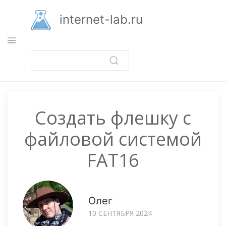
Перейти
к
internet-lab.ru
основному
содержанию
Создать флешку с
файловой системой
FAT16
Олег
10 СЕНТЯБРЯ 2024