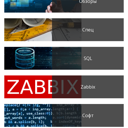
Обзоры
Спец
SQL
Zabbix
Софт