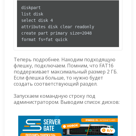
diskpart

list disk

select disk 4

attributes disk clear readonly

create part primary size=2048

format fs=fat quick
Теперь подробнее. Находим подходящую
флешку, подключаем. Помним, что FAT16
поддерживает максимальный размер 2 ГБ.
Если флешка больше, то нужно будет
создать соответствующий раздел.
Запускаем командную строку под
администратором. Выводим список дисков: