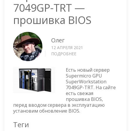
7049GP-TRT —
прошивка BIOS
Олег
12 АПРЕЛЯ 2021
ПОДРОБНЕЕ
О
SUPERMICRO
GPU
Есть новый сервер
SUPERWORKSTATION
Supermicro GPU
7049GP-
SuperWorkstation
TRT
7049GP-TRT. На сайте
—
есть свежая
ПРОШИВКА
прошивка BIOS,
BIOS
перед вводом сервера в эксплуатацию
установим обновление BIOS.
Теги