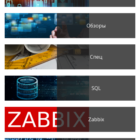
Обзоры
Спец
SQL
Zabbix