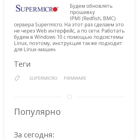
—
Будем обновлять
ПРОШИВАЕМ
прошивку
IPMI
IPMI (Redfish, BMC)
(REDFISH,
сервера Supermicro. На этот раз сделаем это
BMC)
не через Web интерфейс, а по сети. Работать
ПО
будем в Windows 10 с помощью подсистемы
СЕТИ
Linux, поэтому, инструкция также подходит
В
для Linux-машин.
WINDOWS
ИЛИ
Теги
LINUX
SUPERMICRO
FIRMWARE
Популярно
За сегодня: