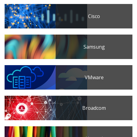
Cisco
Samsung
VMware
Broadcom