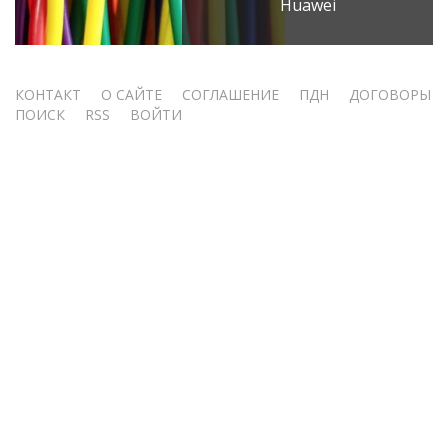
Huawei
Меню
КОНТАКТ
О САЙТЕ
СОГЛАШЕНИЕ
ПДН
ДОГОВОРЫ
ПОИСК
RSS
ВОЙТИ
учётной
записи
пользователя