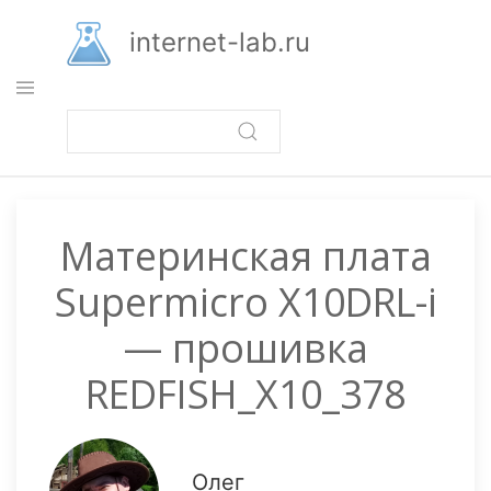
Перейти
к
internet-lab.ru
основному
содержанию
Материнская плата
Supermicro X10DRL-i
— прошивка
REDFISH_X10_378
Олег