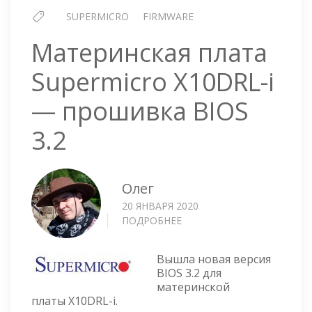
SUPERMICRO
FIRMWARE
Материнская плата
Supermicro X10DRL-i
— прошивка BIOS
3.2
Олег
20 ЯНВАРЯ 2020
ПОДРОБНЕЕ
О
МАТЕРИНСКАЯ
ПЛАТА
Вышла новая версия
SUPERMICRO
BIOS 3.2 для
X10DRL-
материнской
I
платы X10DRL-i.
—