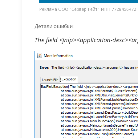
Реклама ООО "Сервер Гейт" ИНН 7728456472
Детали ошибки:
The field <jnlp><application-desc><ar