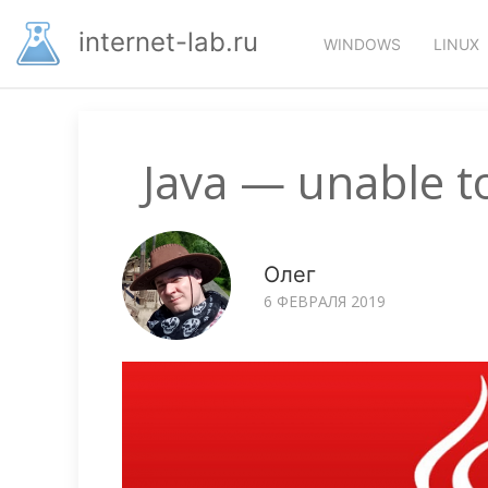
Перейти
Основная
к
internet-lab.ru
WINDOWS
LINUX
основному
навигация
содержанию
Java — unable to
Олег
6 ФЕВРАЛЯ 2019