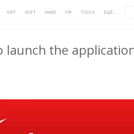
VIRT
SOFT
HARD
FW
TOOLS
ЕЩЁ…
 launch the applicatio