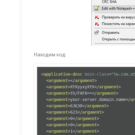
Находим код:
<
application-desc
main-class
=
"tw.com.a
<
argument
>
</
argument
>
<
argument
>
XYXyyxyXYX
</
argument
>
<
argument
>
th/FAFA==
</
argument
>
<
argument
>
your-server.domain.name
</
a
<
argument
>
63630
</
argument
>
<
argument
>
623
</
argument
>
<
argument
>
0
</
argument
>
<
argument
>
0
</
argument
>
<
argument
>
1
</
argument
>