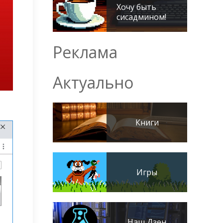
Хочу быть
сисадмином!
Реклама
Актуально
Книги
Игры
Наш Дзен