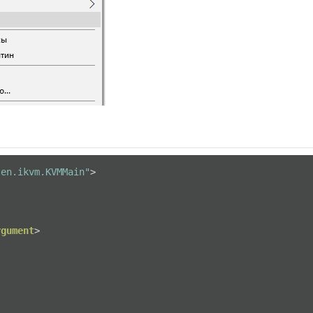
ten.ikvm.KVMMain"
>
rgument
>