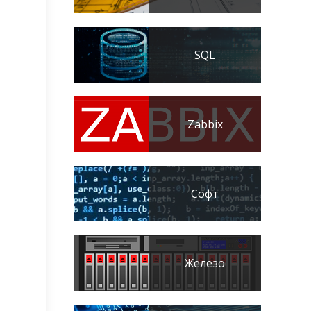
SQL
Zabbix
Софт
Железо