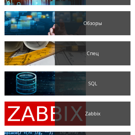
Обзоры
Спец
SQL
Zabbix