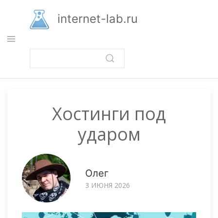
Перейти
к
internet-lab.ru
основному
содержанию
Хостинги под
ударом
Олег
3 ИЮНЯ 2026