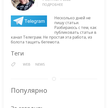
ПОДРОБНЕЕ
О
ТЕЛЕГРАМ
КАНАЛ
Несколько дней не
INTERNET-
пишу статьи.
LAB.RU
Разбираюсь с тем, как
публиковать статьи в
канал Телеграм. Не простая эта работа, из
болота тащить бегемота.
Теги
WEB
NEWS
Популярно