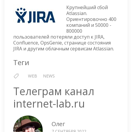
ATLASSIAN
Крупнейший сбой
—
Atlassian.
ДВЕ
Ориентировочно 400
НЕДЕЛИ
компаний и 50000 -
ПРОСТОЙ
800000
пользователей потеряли доступ к JIRA,
Confluence, OpsGenie, странице состояния
JIRA и другим облачным сервисам Atlassian.
Теги
WEB
NEWS
Телеграм канал
internet-lab.ru
Олег
7 СЕНТЯБРЯ 2022