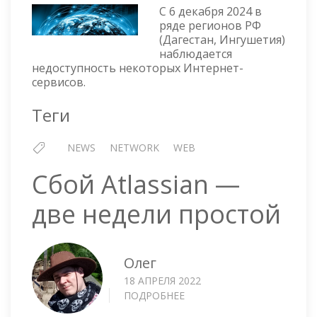
—
С 6 декабря 2024 в
ОТКЛЮЧЕНИЕ
ряде регионов РФ
ИНТЕРНЕТ-
(Дагестан, Ингушетия)
СЕРВИСОВ
наблюдается
(ДАГЕСТАН,
недоступность некоторых Интернет-
ИНГУШЕТИЯ)
сервисов.
Теги
NEWS
NETWORK
WEB
Сбой Atlassian —
две недели простой
Олег
18 АПРЕЛЯ 2022
ПОДРОБНЕЕ
О
СБОЙ