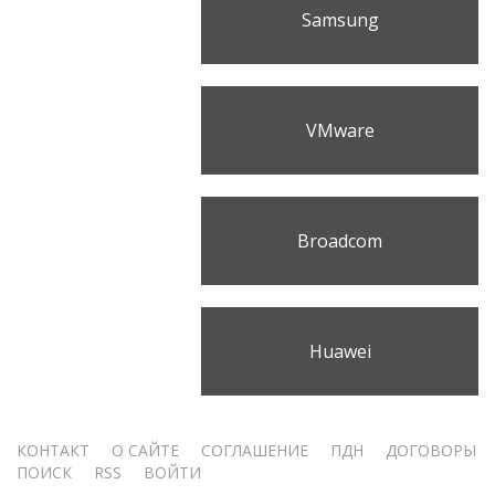
Samsung
VMware
Broadcom
Huawei
Меню
КОНТАКТ
О САЙТЕ
СОГЛАШЕНИЕ
ПДН
ДОГОВОРЫ
ПОИСК
RSS
ВОЙТИ