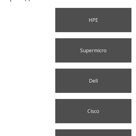
HPE
Supermicro
Dell
Cisco