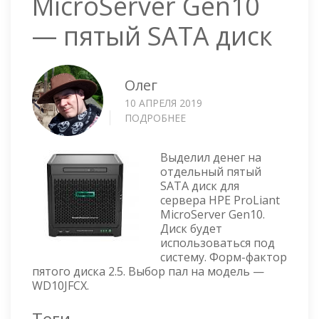
MicroServer Gen10
— пятый SATA диск
Олег
10 АПРЕЛЯ 2019
ПОДРОБНЕЕ
О
HPE
PROLIANT
Выделил денег на
MICROSERVER
отдельный пятый
GEN10
SATA диск для
—
сервера HPE ProLiant
ПЯТЫЙ
MicroServer Gen10.
SATA
Диск будет
ДИСК
использоваться под
систему. Форм-фактор
пятого диска 2.5. Выбор пал на модель —
WD10JFCX.
Теги