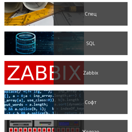
Спец
SQL
Zabbix
Софт
Железо