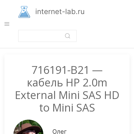
Перейти
к
internet-lab.ru
основному
содержанию
716191-B21 —
кабель HP 2.0m
External Mini SAS HD
to Mini SAS
Олег