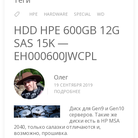
HPE
HARDWARE
SPECIAL
WD
HDD HPE 600GB 12G
SAS 15K —
EH000600JWCPL
Олег
19 СЕНТЯБРЯ 2019
ПОДРОБНЕЕ
О
HDD
HPE
Диск для Gen9 и Gen10
600GB
серверов. Такие же
12G
диски есть в HP MSA
SAS
2040, только салазки отличаются и,
15K
возможно, прошивка.
—