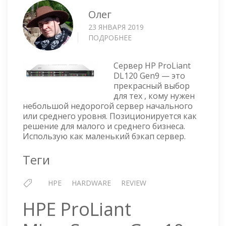
Олег
23 ЯНВАРЯ 2019
ПОДРОБНЕЕ
О
HPE
PROLIANT
Сервер HP ProLiant
DL120
DL120 Gen9 — это
GEN9
прекрасный выбор
LFF
для тех , кому нужен
—
небольшой недорогой сервер начального
ОПИСАНИЕ
или среднего уровня. Позиционируется как
И
решение для малого и среднего бизнеса.
ФОТО
Использую как маленький бэкап сервер.
Теги
HPE
HARDWARE
REVIEW
HPE ProLiant