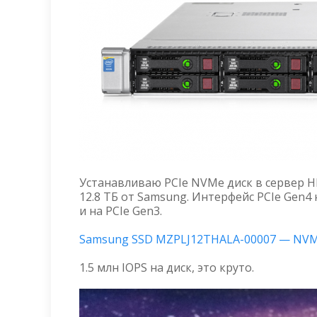
Устанавливаю PCIe NVMe диск в сервер HP
12.8 ТБ от Samsung. Интерфейс PCIe Gen4
и на PCIe Gen3.
Samsung SSD MZPLJ12THALA-00007 — NVMe
1.5 млн IOPS на диск, это круто.