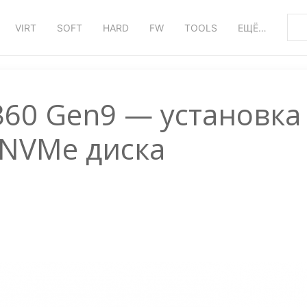
VIRT
SOFT
HARD
FW
TOOLS
ЕЩЁ…
L360 Gen9 — установка
 NVMe диска