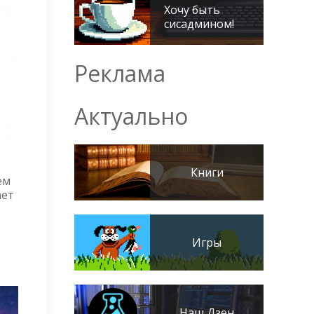
Хочу быть
сисадмином!
Реклама
Актуально
Книги
ём
ает
Игры
Наш Дзен