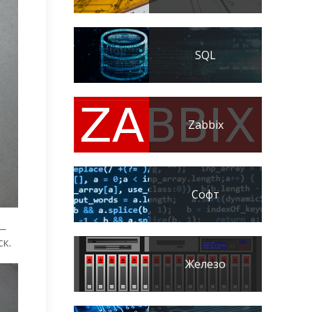
SQL
Zabbix
Софт
 —
к.
Железо