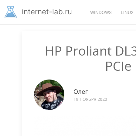
Перейти
Основная
к
internet-lab.ru
WINDOWS
LINUX
основному
навигация
содержанию
HP Proliant D
PCIe
Олег
19 НОЯБРЯ 2020