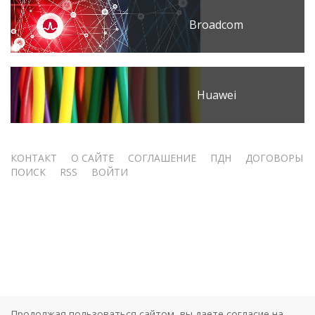
Broadcom
Huawei
Меню
КОНТАКТ
О САЙТЕ
СОГЛАШЕНИЕ
ПДН
ДОГОВОРЫ
ПОИСК
RSS
ВОЙТИ
учётной
записи
пользователя
Продолжая пользоваться сайтом, вы даете согласие на