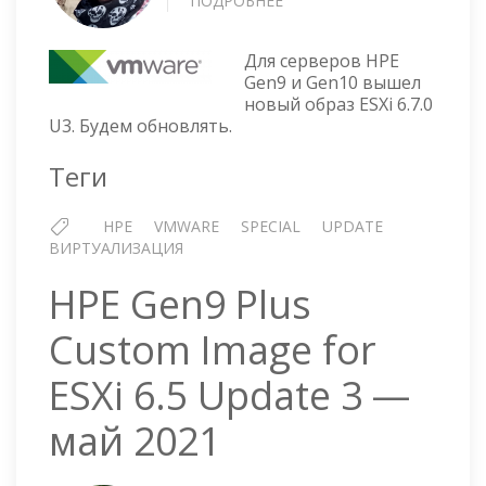
ПОДРОБНЕЕ
О
УСТАНОВКА
ОБНОВЛЕНИЯ
Для серверов HPE
ESXI
Gen9 и Gen10 вышел
6.7
новый образ ESXi 6.7.0
UPDATE
U3. Будем обновлять.
3
(HPE
Теги
GEN9
PLUS
HPE
VMWARE
SPECIAL
UPDATE
CUSTOM
ВИРТУАЛИЗАЦИЯ
IMAGE)
HPE Gen9 Plus
Custom Image for
ESXi 6.5 Update 3 —
май 2021