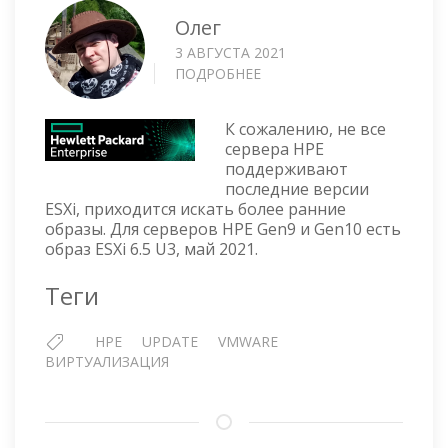
Олег
3 АВГУСТА 2021
ПОДРОБНЕЕ
О
HPE
GEN9
К сожалению, не все
PLUS
сервера HPE
CUSTOM
поддерживают
IMAGE
последние версии
FOR
ESXi, приходится искать более ранние
ESXI
образы. Для серверов HPE Gen9 и Gen10 есть
6.5
образ ESXi 6.5 U3, май 2021.
UPDATE
3
Теги
—
МАЙ
HPE
UPDATE
VMWARE
2021
ВИРТУАЛИЗАЦИЯ