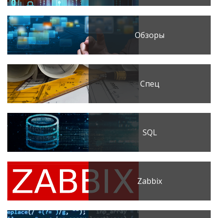
Обзоры
Спец
SQL
Zabbix