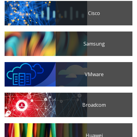
Cisco
Samsung
VMware
Broadcom
Huawei