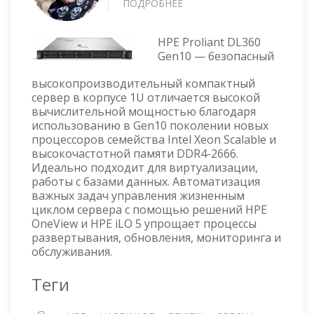
ПОДРОБНЕЕ
О
HPE
PROLIANT
HPE Proliant DL360
DL360
Gen10 — безопасный
GEN10
—
высокопроизводительный компактный
ОПИСАНИЕ
сервер в корпусе 1U отличается высокой
И
вычислительной мощностью благодаря
ФОТО
использованию в Gen10 поколении новых
процессоров семейства Intel Xeon Scalable и
высокочастотной памяти DDR4-2666.
Идеально подходит для виртуализации,
работы с базами данных. Автоматизация
важных задач управления жизненным
циклом сервера с помощью решений HPE
OneView и HPE iLO 5 упрощает процессы
развертывания, обновления, мониторинга и
обслуживания.
Теги