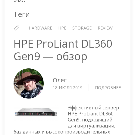
Теги
HARDWARE
HPE
STORAGE
REVIEW
HPE ProLiant DL360
Gen9 — обзор
Олег
18 ИЮЛЯ 2019
ПОДРОБНЕЕ
О
HPE
PROLI
DL360
Эффективный сервер
GEN9
HPE ProLiant DL360
Gen9, подходящий
—
для виртуализации,
ОБЗО
баз данных и высокопроизводительных