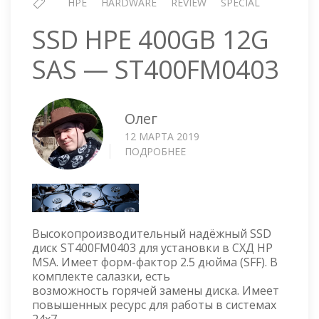
HPE
HARDWARE
REVIEW
SPECIAL
SSD HPE 400GB 12G
SAS — ST400FM0403
Олег
12 МАРТА 2019
ПОДРОБНЕЕ
О
SSD
HPE
400GB
12G
SAS
Высокопроизводительный надёжный SSD
—
диск ST400FM0403 для установки в СХД HP
ST400FM0403
MSA. Имеет форм-фактор 2.5 дюйма (SFF). В
комплекте салазки, есть
возможность горячей замены диска. Имеет
повышенных ресурс для работы в системах
24x7.