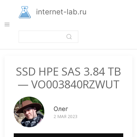
Перейти
к
internet-lab.ru
основному
содержанию
SSD HPE SAS 3.84 TB
— VO003840RZWUT
Олег
2 МАЯ 2023