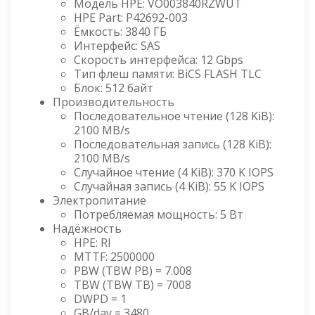
Модель HPE: VO003840RZWUT
HPE Part: P42692-003
Ёмкость: 3840 ГБ
Интерфейс: SAS
Скорость интерфейса: 12 Gbps
Тип флеш памяти: BiCS FLASH TLC
Блок: 512 байт
Производительность
Последовательное чтение (128 KiB):
2100 MB/s
Последовательная запись (128 KiB):
2100 MB/s
Случайное чтение (4 KiB): 370 K IOPS
Случайная запись (4 KiB): 55 K IOPS
Электропитание
Потребляемая мощность: 5 Вт
Надёжность
HPE: RI
MTTF: 2500000
PBW (TBW PB) = 7.008
TBW (TBW TB) = 7008
DWPD = 1
GB/day = 3480