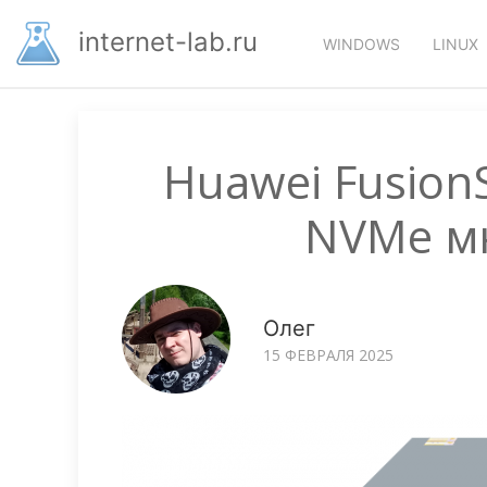
Перейти
Основная
к
internet-lab.ru
WINDOWS
LINUX
основному
навигация
содержанию
Huawei Fusion
NVMe мн
Олег
15 ФЕВРАЛЯ 2025