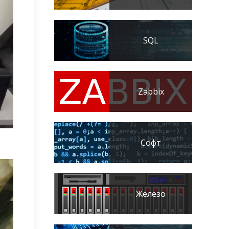
SQL
Zabbix
Софт
Железо