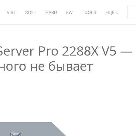
VIRT
SOFT
HARD
FW
TOOLS
ЕЩЁ…
Server Pro 2288X V5 —
ого не бывает