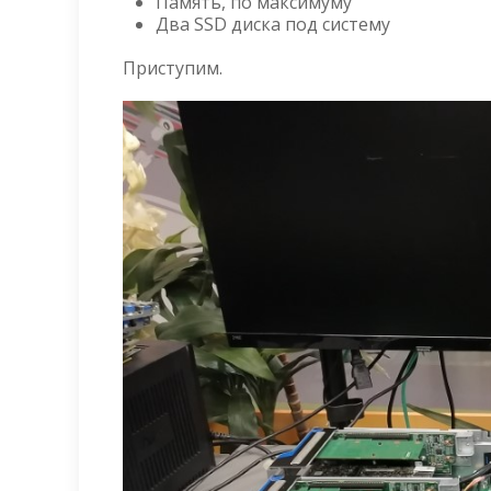
Память, по максимуму
Два SSD диска под систему
Приступим.