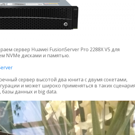
раем сервер Huawei FusionServer Pro 2288X V5 для
ем NVMe дисками и памятью.
Server
стоечный сервер высотой два юнита с двумя сокетами,
урации и может широко применяться в таких сценария
базы данных и big data.