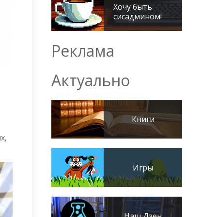
Хочу быть
сисадмином!
Реклама
Актуально
Книги
х,
Игры
Наш Дзен