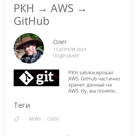
РКН → AWS →
GitHub
Олег
17 АПРЕЛЯ 2024
ПОДРОБНЕЕ
О
РКН
→
РКН заблокировал
AWS
AWS. GitHub частично
→
хранит данные на
GITHUB
AWS. Ну, вы поняли...
Теги
NEWS
CODE