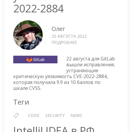
2022-2884
Олег
25 АВГУСТА 2022
ПОДРОБНЕЕ
О
GITLAB
—
22 августа для GitLab
КРИТИЧЕСКАЯ
вышли исправления,
УЯЗВИМОСТЬ
устраняющие
CVE-
критическую уязвимость CVE-2022-2884,
2022-
которая получила 9.9 из 10 баллов по
2884
шкале CVSS.
Теги
CODE
SECURITY
NEWS
IntelliJ IDEA в РФ