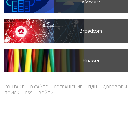
VMware
Broadcom
Huawei
Меню
КОНТАКТ
О САЙТЕ
СОГЛАШЕНИЕ
ПДН
ДОГОВОРЫ
ПОИСК
RSS
ВОЙТИ
учётной
записи
пользователя