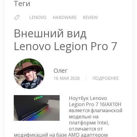
Теги
LENOVO
HARDWARE
REVIEW
Внешний вид
Lenovo Legion Pro 7
Олег
16 МАЯ 2026
ПОДРОБНЕЕ
О
ВНЕШН
ВИД
LENOVO
Ноутбук Lenovo
LEGION
Legion Pro 7 16IAX10H
является флагманской
PRO
моделью на
7
платформе Intel,
отличается от
модификаций на базе AMD адаптером