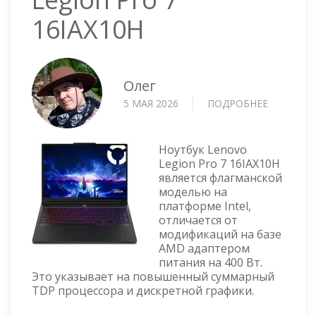
16IAX10H
Олег
5 МАЯ 2026
ПОДРОБНЕЕ
О
НОУТБУК
LENOVO
LEGION
Ноутбук Lenovo
PRO
Legion Pro 7 16IAX10H
является флагманской
7
моделью на
16IAX10H
платформе Intel,
отличается от
модификаций на базе
AMD адаптером
питания на 400 Вт.
Это указывает на повышенный суммарный
TDP процессора и дискретной графики.