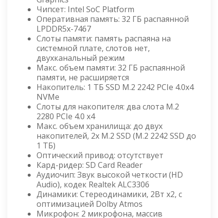
Чипсет: Intel SoC Platform
Оперативная память: 32 ГБ распаянной
LPDDR5x-7467
Слоты памяти: память распаяна на
системной плате, слотов нет,
двухканальный режим
Макс. объем памяти: 32 ГБ распаянной
памяти, не расширяется
Накопитель: 1 ТБ SSD M.2 2242 PCIe 4.0x4
NVMe
Слоты для накопителя: два слота M.2
2280 PCIe 4.0 x4
Макс. объем хранилища: до двух
накопителей, 2x M.2 SSD (M.2 2242 SSD до
1 ТБ)
Оптический привод: отсутствует
Кард-ридер: SD Card Reader
Аудиочип: Звук высокой четкости (HD
Audio), кодек Realtek ALC3306
Динамики: Стереодинамики, 2Вт x2, с
оптимизацией Dolby Atmos
Микрофон: 2 микрофона, массив