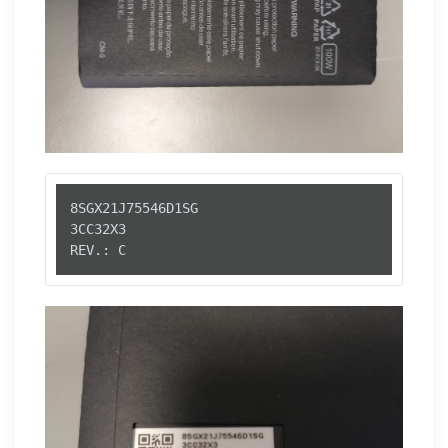
8SGX21J75546D1SG

3CC32X3

REV.: C