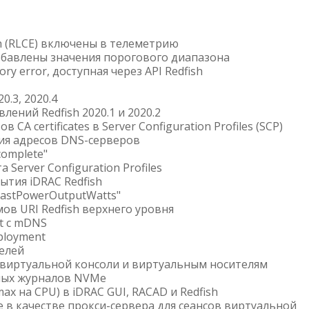
h (RLCE) включены в телеметрию
обавлены значения порогового диапазона
y error, доступная через API Redfish
.3, 2020.4
ений Redfish 2020.1 и 2020.2
A certificates в Server Configuration Profiles (SCP)
ия адресов DNS-серверов
complete"
 Server Configuration Profiles
ытия iDRAC Redfish
LastPowerOutputWatts"
в URI Redfish верхнего уровня
t с mDNS
ployment
елей
 виртуальной консоли и виртуальным носителям
ных журналов NVMe
 на CPU) в iDRAC GUI, RACAD и Redfish
 в качестве прокси-сервера для сеансов виртуальной