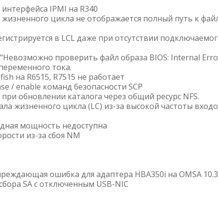
интерфейса IPMI на R340
 жизненного цикла не отображается полный путь к фай
регистрируется в LCL даже при отсутствии подключаемо
"Невозможно проверить файл образа BIOS: Internal Erro
переменного тока.
ish на R6515, R7515 не работает
se / enable команд безопасности SCP
при обновлении каталога через общий ресурс NFS.
а жизненного цикла (LC) из-за высокой частоты входо
дная мощность недоступна
рости из-за сбоя NM
едупреждающая ошибка для адаптера HBA350i на OMSA 10.3
е сбора SA с отключенным USB-NIC