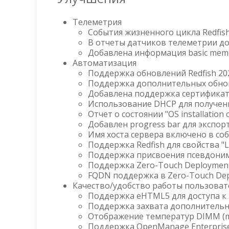
Телеметрия
События жизненного цикла Redfis
В отчеты датчиков телеметрии д
Добавлена информация basic memor
Автоматизация
Поддержка обновлений Redfish 2020
Поддержка дополнительных обновл
Добавлена поддержка сертификатов C
Использование DHCP для получен
Отчет о состоянии "OS installation 
Добавлен progress bar для экспорта
Имя хоста сервера включено в соб
Поддержка Redfish для свойства "
Поддержка присвоения псевдонимо
Поддержка Zero-Touch Deploymen
FQDN поддержка в Zero-Touch De
Качество/удобство работы пользоват
Поддержка eHTML5 для доступа к
Поддержка захвата дополнитель
Отображение температур DIMM (max
Поддержка OpenManage Enterprise