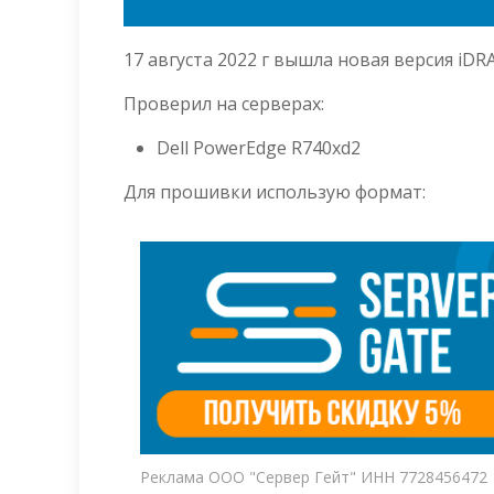
17 августа 2022 г вышла новая версия iDR
Проверил на серверах:
Dell PowerEdge R740xd2
Для прошивки использую формат:
Реклама ООО "Сервер Гейт" ИНН 7728456472