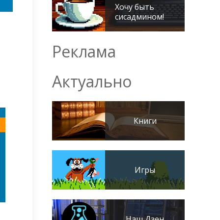
Хочу быть
сисадмином!
Реклама
Актуально
Книги
Игры
Наш Дзен