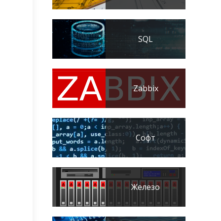
SQL
Zabbix
Софт
Железо