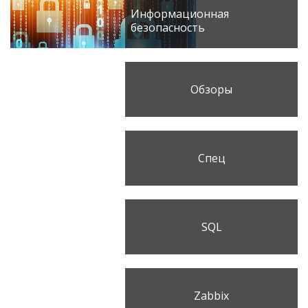
Информационная
безопасность
Обзоры
Спец
SQL
Zabbix