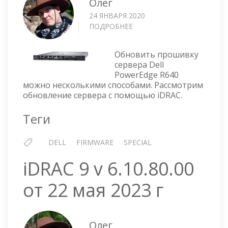
Олег
24 ЯНВАРЯ 2020
ПОДРОБНЕЕ
О
DELL
POWEREDGE
Обновить прошивку
R640
сервера Dell
—
PowerEdge R640
ПРОШИВКА
можно несколькими способами. Рассмотрим
ЧЕРЕЗ
обновление сервера с помощью iDRAC.
IDRAC
Теги
DELL
FIRMWARE
SPECIAL
iDRAC 9 v 6.10.80.00
от 22 мая 2023 г
Олег