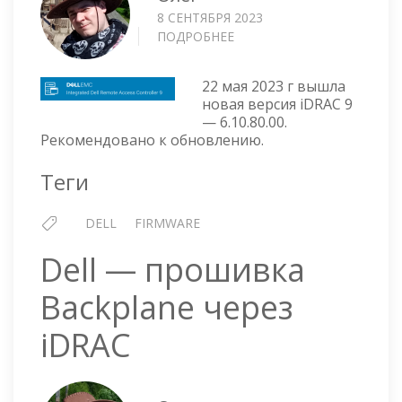
8 СЕНТЯБРЯ 2023
ПОДРОБНЕЕ
О
IDRAC
9
22 мая 2023 г вышла
V
новая версия iDRAC 9
6.10.80.00
— 6.10.80.00.
ОТ
Рекомендовано к обновлению.
22
МАЯ
Теги
2023
Г
DELL
FIRMWARE
Dell — прошивка
Backplane через
iDRAC