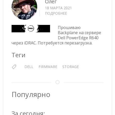
Олег
18 МАРТА 2021
ПОДРОБНЕЕ
О
DELL
—
Прошиваю
ПРОШИВКА
Backplane на сервере
BACKPLANE
Dell PowerEdge R640
ЧЕРЕЗ
через iDRAC. Потребуется перезагрузка.
IDRAC
Теги
DELL
FIRMWARE
STORAGE
Популярно
За сегодня: