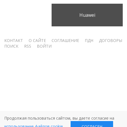
Huawei
Меню
КОНТАКТ
О САЙТЕ
СОГЛАШЕНИЕ
ПДН
ДОГОВОРЫ
ПОИСК
RSS
ВОЙТИ
учётной
записи
пользователя
Продолжая пользоваться сайтом, вы даете согласие на
использование файлов cookie
.
СОГЛАСЕН