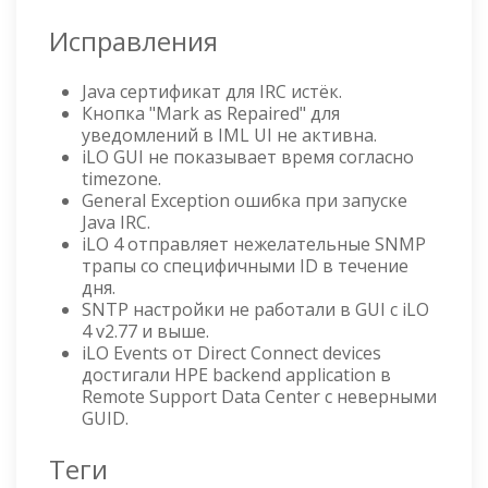
Исправления
Java сертификат для IRC истёк.
Кнопка "Mark as Repaired" для
уведомлений в IML UI не активна.
iLO GUI не показывает время согласно
timezone.
General Exception ошибка при запуске
Java IRC.
iLO 4 отправляет нежелательные SNMP
трапы со специфичными ID в течение
дня.
SNTP настройки не работали в GUI с iLO
4 v2.77 и выше.
iLO Events от Direct Connect devices
достигали HPE backend application в
Remote Support Data Center с неверными
GUID.
Теги