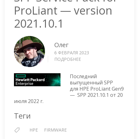
ProLiant — version
2021.10.1
Олег
6 ФЕВРАЛЯ 2023
ПОДРОБНЕЕ
О
SPP
SERVICE
Последний
PACK
выпущенный SPP
FOR
для HPE ProLiant Gen9
PROLIANT
— SPP 2021.10.1 от 20
—
июля 2022 г.
VERSION
2021.10.1
Теги
HPE
FIRMWARE