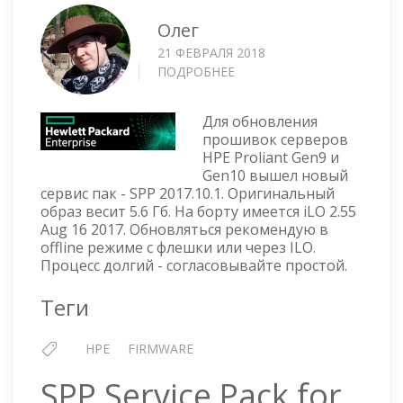
Олег
21 ФЕВРАЛЯ 2018
ПОДРОБНЕЕ
О
SPP
SERVICE
Для обновления
PACK
прошивок серверов
FOR
HPE Proliant Gen9 и
PROLIANT
Gen10 вышел новый
—
сервис пак - SPP 2017.10.1. Оригинальный
VERSION
образ весит 5.6 Гб. На борту имеется iLO 2.55
2017.10.1
Aug 16 2017. Обновляться рекомендую в
offline режиме с флешки или через ILO.
Процесс долгий - согласовывайте простой.
Теги
HPE
FIRMWARE
SPP Service Pack for