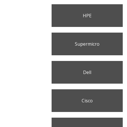
HPE
Supermicro
Dell
Cisco