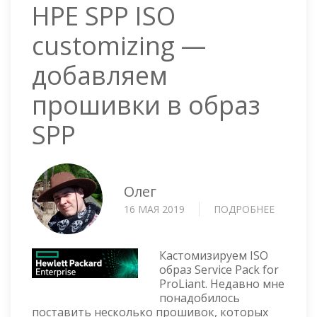
HPE SPP ISO
customizing —
добавляем
прошивки в образ
SPP
Олег
16 МАЯ 2019
ПОДРОБНЕЕ
О
HPE
SPP
ISO
Кастомизируем ISO
CUSTOM
образ Service Pack for
ProLiant. Недавно мне
—
понадобилось
ДОБАВЛ
поставить несколько прошивок, которых
ПРОШИ