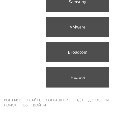
Samsung
VMware
Broadcom
Huawei
Меню
КОНТАКТ
О САЙТЕ
СОГЛАШЕНИЕ
ПДН
ДОГОВОРЫ
ПОИСК
RSS
ВОЙТИ
учётной