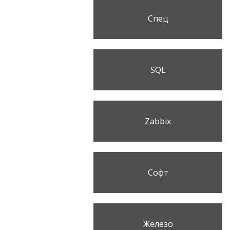
Спец
SQL
Zabbix
Софт
Железо