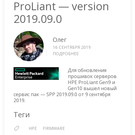
ProLiant — version
2019.09.0
Олег
16 СЕНТЯБРЯ 2019
ПОДРОБНЕЕ
О
SPP
SERVICE
Для обновления
PACK
прошивок серверов
FOR
HPE ProLiant Gen9 и
PROLIANT
Gen10 вышел новый
—
сервис пак — SPP 2019.09.0 от 9 сентября
VERSION
2019.
2019.09.0
Теги
HPE
FIRMWARE