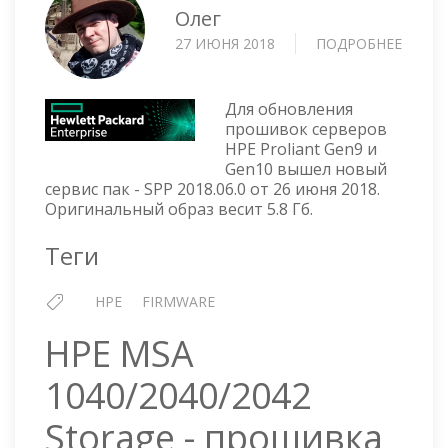
Олег
27 ИЮНЯ 2018
ПОДРОБНЕЕ
О
SPP
SERVI
PACK
Для обновления
FOR
прошивок серверов
HPE Proliant Gen9 и
PROLI
Gen10 вышел новый
-
сервис пак - SPP 2018.06.0 от 26 июня 2018.
VERSI
Оригинальный образ весит 5.8 Гб.
2018.0
Теги
HPE
FIRMWARE
HPE MSA
1040/2040/2042
Storage - прошивка