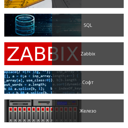
SQL
Zabbix
Софт
Железо