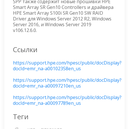
SPP также содержит новые прошивки HPE
Smart Array SR Gen10 Controllers и драйвера
HPE Smart Array S100i SR Gen10 SW RAID
Driver для Windows Server 2012 R2, Windows
Server 2016, и Windows Server 2019
v106.12.6.0.
Ссылки
https://support.hpe.com/hpesc/public/docDisplay?
docId=emr_na-a00102358en_us
https://support.hpe.com/hpesc/public/docDisplay?
docId=emr_na-a00097210en_us
https://support.hpe.com/hpesc/public/docDisplay?
docId=emr_na-a00097789en_us
Теги