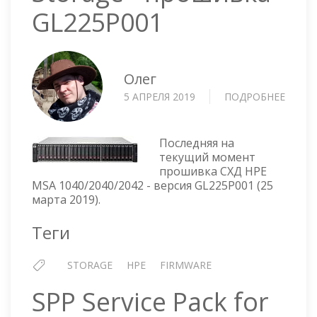
GL225P001
Олег
5 АПРЕЛЯ 2019
ПОДРОБНЕЕ
О
HPE
MSA
1040/
Последняя на
STOR
текущий момент
прошивка СХД HPE
-
MSA 1040/2040/2042 - версия GL225P001 (25
ПРОШ
марта 2019).
GL225
Теги
STORAGE
HPE
FIRMWARE
SPP Service Pack for