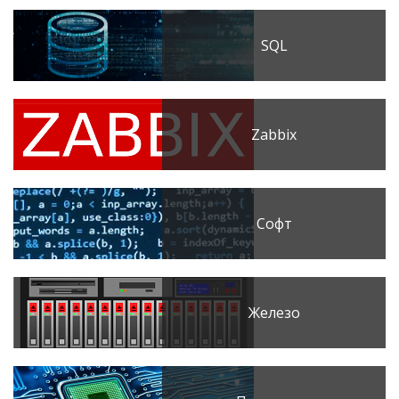
SQL
Zabbix
Софт
Железо