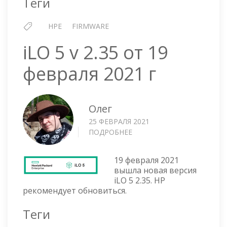
Теги
2019
Г
HPE
FIRMWARE
iLO 5 v 2.35 от 19
февраля 2021 г
Олег
25 ФЕВРАЛЯ 2021
ПОДРОБНЕЕ
О
ILO
5
19 февраля 2021
V
вышла новая версия
2.35
iLO 5 2.35. HP
ОТ
рекомендует обновиться.
19
ФЕВРАЛЯ
Теги
2021