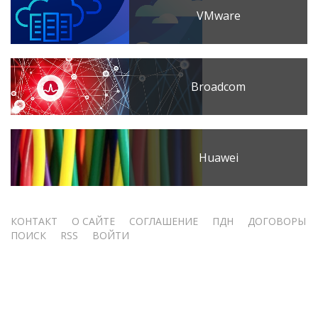
VMware
Broadcom
Huawei
Меню
КОНТАКТ
О САЙТЕ
СОГЛАШЕНИЕ
ПДН
ДОГОВОРЫ
ПОИСК
RSS
ВОЙТИ
учётной
записи
пользователя