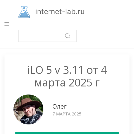
Перейти
к
internet-lab.ru
основному
содержанию
iLO 5 v 3.11 от 4
марта 2025 г
Олег
7 МАРТА 2025