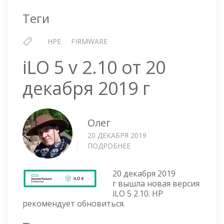
ИЮЛЯ
Теги
2019
Г
HPE
FIRMWARE
iLO 5 v 2.10 от 20
декабря 2019 г
Олег
20 ДЕКАБРЯ 2019
ПОДРОБНЕЕ
О
ILO
5
20 декабря 2019
V
г вышла новая версия
2.10
iLO 5 2.10. HP
ОТ
рекомендует обновиться.
20
ДЕКАБРЯ