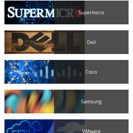
Supermicro
Dell
Cisco
Samsung
VMware