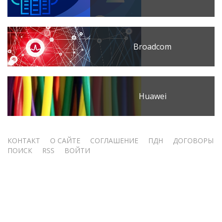
Broadcom
Huawei
Меню
КОНТАКТ
О САЙТЕ
СОГЛАШЕНИЕ
ПДН
ДОГОВОРЫ
ПОИСК
RSS
ВОЙТИ
учётной
записи
пользователя