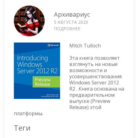
Архивариус
5 АВГУСТА 2020
ПОДРОБНЕЕ
О
INTRODUCING
WINDOWS
Mitch Tulloch
SERVER
2012
Эта книга позволяет
R2
взглянуть на новые
PREVIEW
возможности и
RELEASE
усовершенствования
Windows Server 2012
R2 . Книга основана на
предварительном
выпуске (Preview
Release) этой
платформы.
Теги