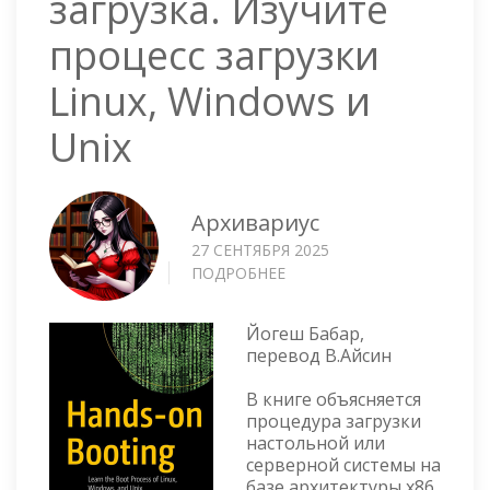
загрузка. Изучите
процесс загрузки
Linux, Windows и
Unix
Архивариус
27 СЕНТЯБРЯ 2025
ПОДРОБНЕЕ
О
ПРАКТИЧЕСКАЯ
ЗАГРУЗКА.
Йогеш Бабар,
ИЗУЧИТЕ
перевод В.Айсин
ПРОЦЕСС
ЗАГРУЗКИ
В книге объясняется
LINUX,
процедура загрузки
WINDOWS
настольной или
И
серверной системы на
UNIX
базе архитектуры x86,