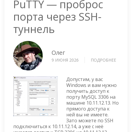
PuTTY — проброс
порта через SSH-
туннель
Олег
9 ИЮНЯ 2026
ПОДРОБНЕЕ
О
PUTTY
—
ПРОБР
Допустим, у вас
ПОРТА
Windows и вам нужно
получить доступ к
ЧЕРЕЗ
порту MySQL 3306 на
SSH-
машине 10.11.12.13. Но
ТУННЕ
прямого доступа к
ней вы не имеете.
Зато можете по SSH
подключиться к 10.11.12.14, а уже с неё