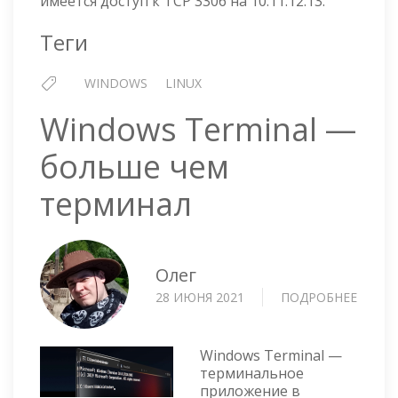
имеется доступ к TCP 3306 на 10.11.12.13.
Теги
WINDOWS
LINUX
Windows Terminal —
больше чем
терминал
Олег
28 ИЮНЯ 2021
ПОДРОБНЕЕ
О
WIND
TERMI
—
Windows Terminal —
БОЛЬ
терминальное
приложение в
ЧЕМ