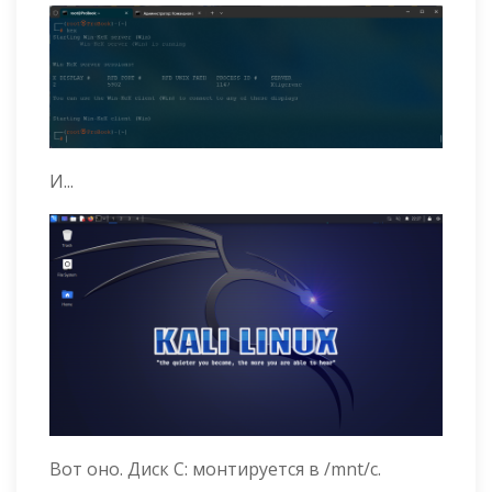
И...
Вот оно. Диск C: монтируется в /mnt/c.