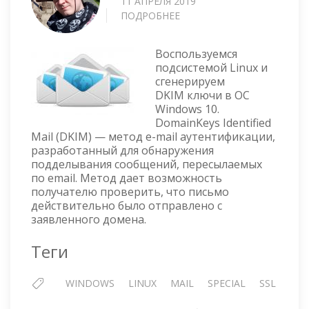
11 АПРЕЛЯ 2019
ПОДРОБНЕЕ
О
WINDOWS
10
Воспользуемся
—
подсистемой Linux и
ГЕНЕРАЦИЯ
сгенерируем
DKIM
DKIM ключи в ОС
КЛЮЧЕЙ
Windows 10.
С
DomainKeys Identified
ПОМОЩЬЮ
Mail (DKIM) — метод e-mail аутентификации,
ПОДСИСТЕМЫ
разработанный для обнаружения
LINUX
подделывания сообщений, пересылаемых
по email. Метод дает возможность
получателю проверить, что письмо
действительно было отправлено с
заявленного домена.
Теги
WINDOWS
LINUX
MAIL
SPECIAL
SSL