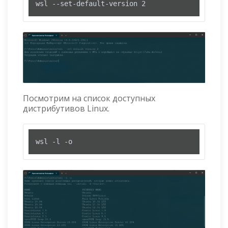
wsl --set-default-version 2
Посмотрим на список доступных
дистрибутивов Linux.
wsl -l -o