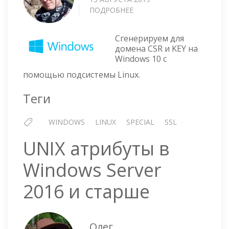
ПОДРОБНЕЕ
О
WINDOWS
10
Сгенерируем для
—
домена CSR и KEY на
ГЕНЕРАЦИЯ
Windows 10 с
CSR
помощью подсистемы Linux.
И
KEY
Теги
ДЛЯ
SSL
СЕРТИФИКАТОВ
WINDOWS
LINUX
SPECIAL
SSL
С
ПОМОЩЬЮ
UNIX атрибуты в
ПОДСИСТЕМЫ
LINUX
Windows Server
2016 и старше
Олег