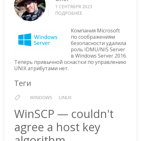
1 СЕНТЯБРЯ 2023
ПОДРОБНЕЕ
О
UNIX
АТРИБУТЫ
Компания Microsoft
В
по соображениям
WINDOWS
безопасности удалила
SERVER
роль IDMU/NIS Server
2016
в Windows Server 2016.
И
Теперь привычной оснастки по управлению
СТАРШЕ
UNIX атрибутами нет.
Теги
WINDOWS
LINUX
WinSCP — couldn't
agree a host key
algorithm