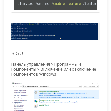
dism.exe /online /
enable-feature
 /featurename:M
​В GUI
Панель управления > Программы и
компоненты > Включение или отключение
компонентов Windows.