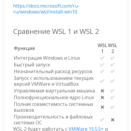
https://docs.microsoft.com/ru-
ru/windows/wsl/install-win10
Сравнение WSL 1 и WSL 2
WSL
WSL
Функция
1
2
Интеграция Windows и Linux
✅
✅
Быстрый запуск
✅
✅
Незначительный расход ресурсов
✅
✅
Запуск с использованием текущих
✅
✅
версий VMWare и VirtualBox
Управляемая виртуальная машина
❌
✅
Полнофункциональное ядро Linux
❌
✅
Полная совместимость системных
❌
✅
вызовов
Производительность в файловых
✅
❌
системах ОС
WSL 2 будет работать с
VMWare 15.5.5+
и