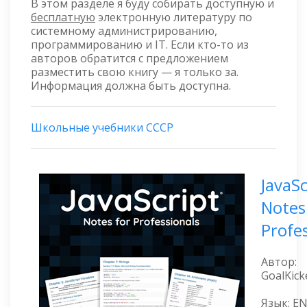
В этом разделе я буду собирать доступную и
бесплатную
электронную литературу по
системному администрированию,
программированию и IT. Если кто-то из
авторов обратится с предложением
разместить свою книгу — я только за.
Информация должна быть доступна.
Школьные учебники СССР
JavaSc
Notes
Profe
Автор:
GoalKick
Язык: E