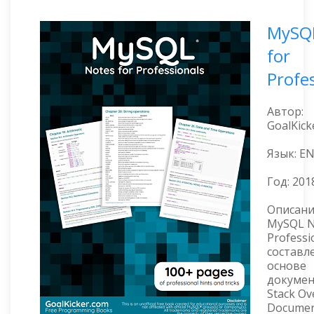
MySQL
for
Profe
Автор:
GoalKick
Язык: E
Год:
201
Описани
MySQL N
Professi
составл
основе
докуме
Stack Ov
Documen