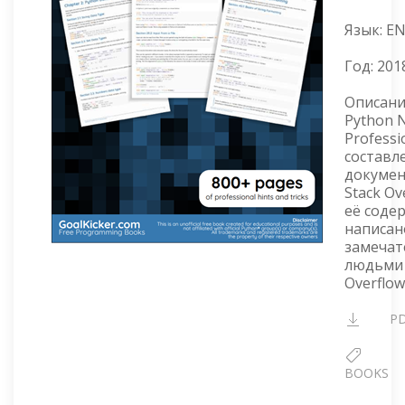
Язык: E
Год:
201
Описани
Python N
Professi
составл
докуме
Stack Ov
её соде
написан
замеча
людьми 
Overflow
P
BOOKS