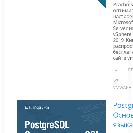
Practice
оптими
настрое
Microsof
Server 
vSphere
2019. Кн
распрос
бесплат
сайте v
P
VMWARE
Postg
Осно
языка