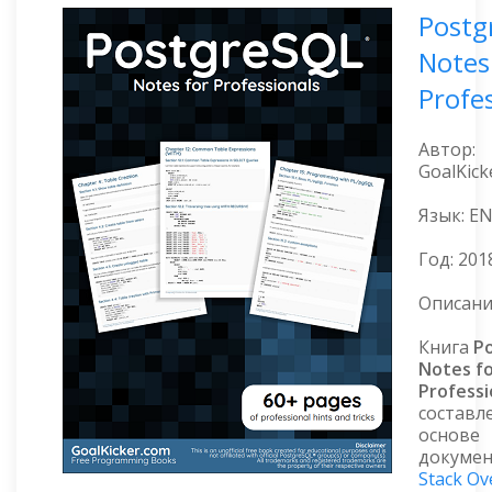
Postg
Notes
Profe
Автор:
GoalKick
Язык: E
Год:
201
Описани
Книга
P
Notes f
Professi
составл
основе
докуме
Stack Ov