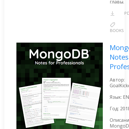
главы.
P
BOOKS
Mong
Notes
Profe
Автор:
GoalKick
Язык: E
Год:
201
Описани
MongoD