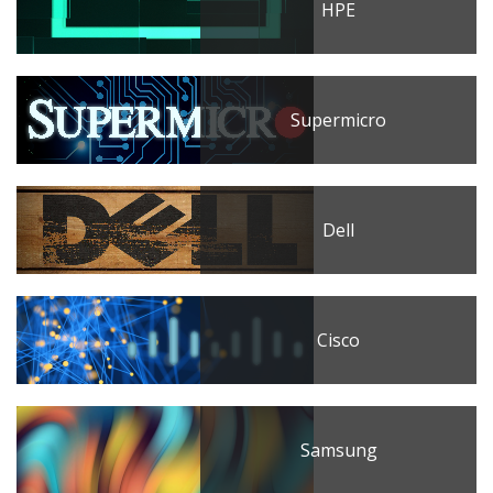
HPE
Supermicro
Dell
Cisco
Samsung