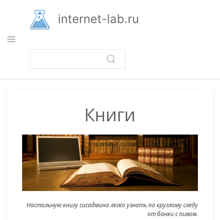
Перейти
к
internet-lab.ru
основному
содержанию
Книги
Настольную книгу сисадмина легко узнать по круглому следу
от банки с пивом.