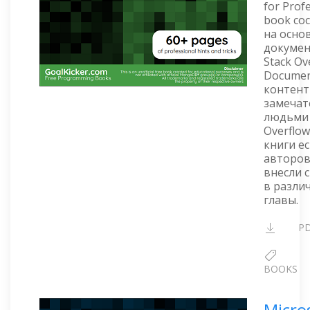
for Prof
book со
на осно
докуме
Stack Ov
Documen
контент
замеча
людьми 
Overflow
книги ес
авторов
внесли 
в разли
главы.
P
BOOKS
Micro