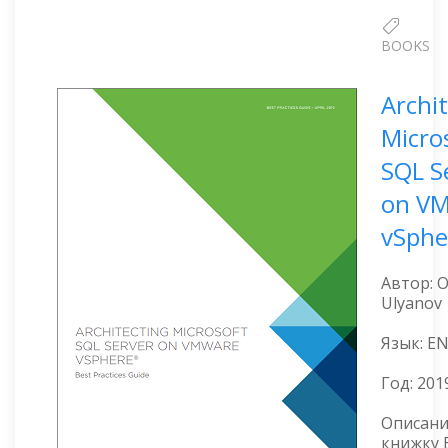
BOOKS
Archi
Micro
SQL S
on V
vSphe
Автор: O
Ulyanov
Язык: E
Год:
201
Описани
книжку 