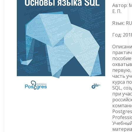
Автор: 
Е. П.
Язык: R
Год:
201
Описани
практич
пособие
охватыв
первую,
часть у
курса по
SQL, со
при уча
российс
компан
Postgre
Professi
Учебны
матери