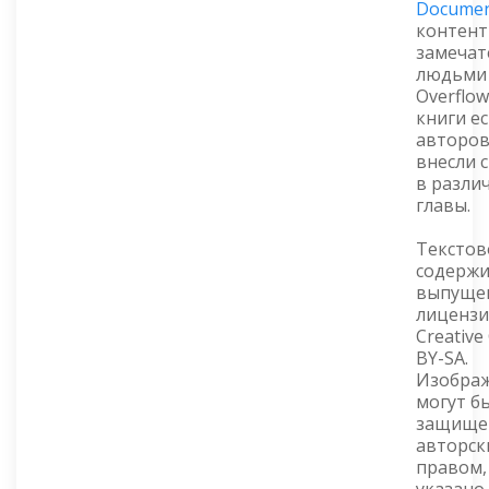
Documen
контент
замеча
людьми 
Overflow
книги ес
авторов
внесли 
в разли
главы.
Текстов
содерж
выпуще
лицензи
Creativ
BY-SA.
Изобра
могут б
защище
авторск
правом,
указано