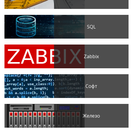
SQL
Zabbix
Софт
Железо