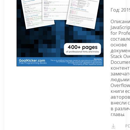
Год:
201
Описани
JavaScri
for Prof
составл
основе
докуме
Stack Ov
Documen
контент
замеча
людьми 
Overflow
книги ес
авторов
внесли 
в разли
главы.
P