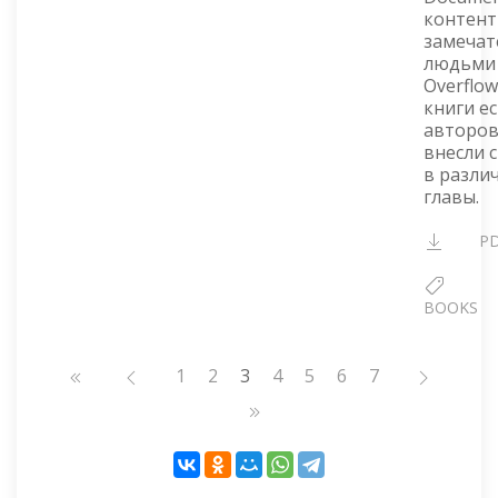
контент
замеча
людьми 
Overflow
книги ес
авторов
внесли 
в разли
главы.
P
BOOKS
Нумерация
Страница
1
Страница
2
3
Страница
4
Страница
5
Страница
6
Страница
7
страниц