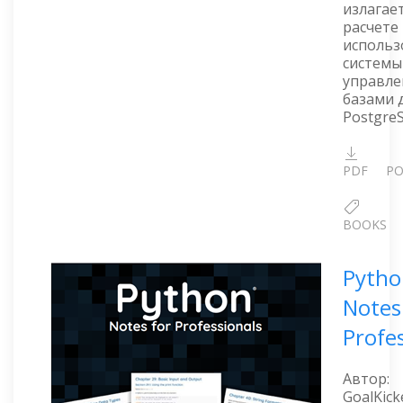
излагает
расчете
использ
системы
управле
базами 
Postgre
PDF
PO
BOOKS
Pytho
Notes
Profe
Автор:
GoalKick