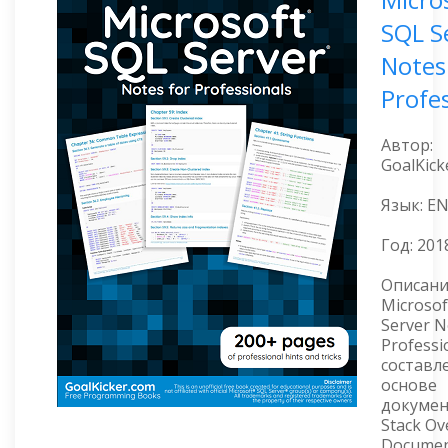
SQL S
Notes
Profe
Автор:
GoalKick
Язык: E
Год:
201
Описани
Microsof
Server N
Professi
составл
основе
докуме
Stack Ov
Documen