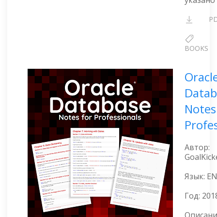
P
BOOKS
Oracl
Datab
Notes
Profe
Автор:
GoalKick
Язык: E
Год:
201
Описани