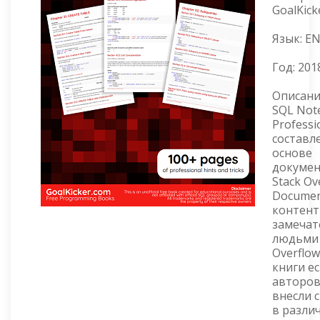
GoalKick
Язык: E
Год:
201
Описани
SQL Note
Professi
составл
основе
докуме
Stack Ov
Documen
контент
замеча
людьми 
Overflow
книги ес
авторов
внесли 
в разли