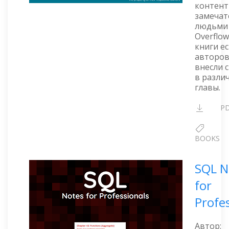
контент
замеча
людьми 
Overflow
книги ес
авторов
внесли 
в разли
главы.
P
BOOKS
SQL N
for
Profe
Автор: