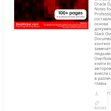
Oracle D
Notes fo
Professi
составл
основе
докуме
Stack Ov
Documen
контент
замеча
людьми 
Overflow
книги ес
авторов
внесли 
в разли
главы.
P
BOOKS