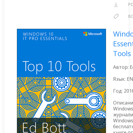
P
B
Windo
Essen
Tools
Автор: E
Язык: E
Год:
201
Описани
Windows
журнали
Windows
бесплат
книге о