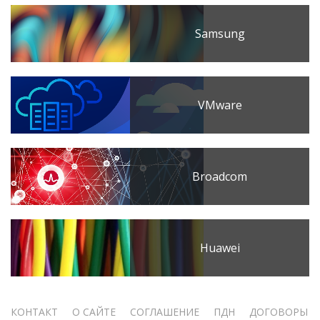
Samsung
VMware
Broadcom
Huawei
Меню
КОНТАКТ
О САЙТЕ
СОГЛАШЕНИЕ
ПДН
ДОГОВОРЫ