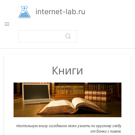
Перейти
к
internet-lab.ru
основному
содержанию
Книги
Настольную книгу сисадмина легко узнать по круглому следу
от банки с пивом.