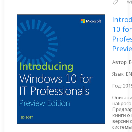
W
Intro
10 for
Profes
Previ
Автор: E
Язык: E
Год:
201
Описани
набросо
Предвар
книги о
версии 
системы