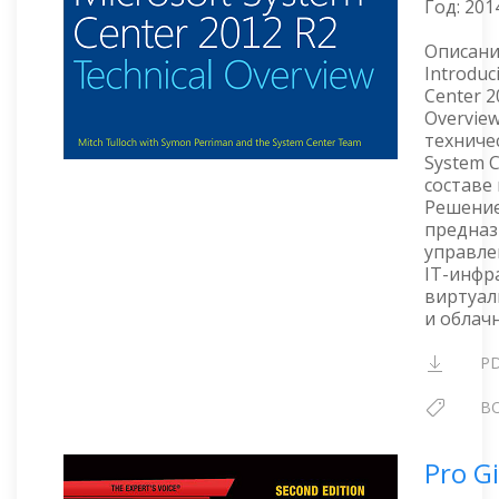
Год:
201
Описани
Introduc
Center 2
Overvie
техниче
System C
составе
Решение
предназ
управле
IT-инфр
виртуал
и облач
P
B
Pro Gi