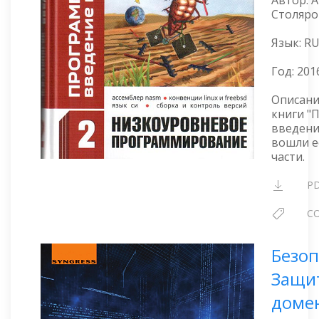
Столяро
Язык: R
Год:
201
Описани
книги "
введени
вошли е
части.
P
C
Безоп
Защи
доме