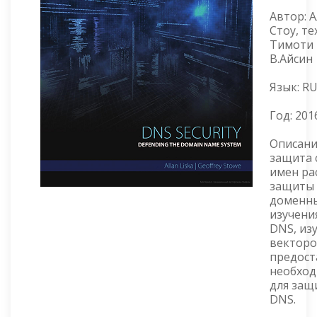
Автор: 
Стоу, т
Тимоти 
В.Айсин
Язык: R
Год:
201
Описани
защита 
имен ра
защиты 
доменны
изучени
DNS, из
векторо
предост
необхо
для защ
DNS.