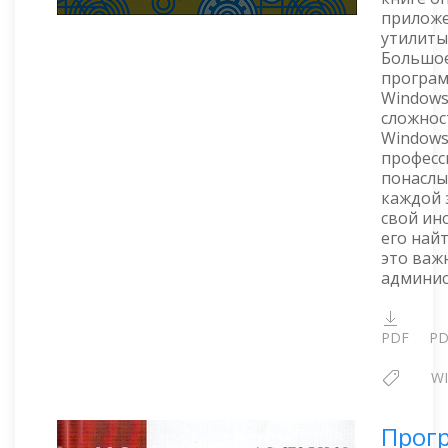
приложе
утилиты
Большое
програм
Windows
сложнос
Windows,
професс
понаслы
каждой 
свой ин
его най
это важ
админис
PDF
PD
W
Прог