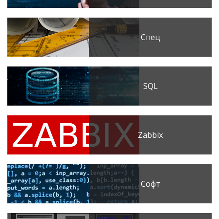
Спец
SQL
Zabbix
Софт