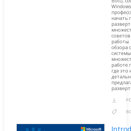
Bott), с
Windows 
професс
начать 
разверт
множест
советов
работы. 
обзора 
системы
множест
работе 
где это
детальн
предлаг
разверт
P
B
Intro