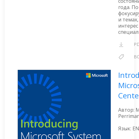
состоян
года. По
фокусир
и темах
интерес
специал
P
B
Intro
Micro
Cente
Автор: M
Perrima
Язык: E