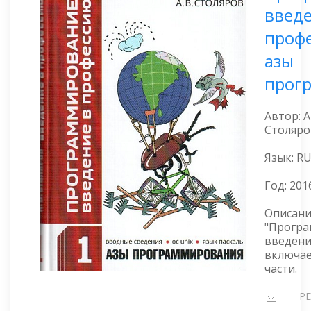
введе
профе
азы
прог
Автор: 
Столяро
Язык: R
Год:
201
Описани
"Програ
введени
включае
части.
P