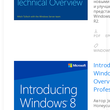
новыми
и улучш
предста
Windows
R2.
PDF
EP
WINDOW
Intro
Windo
Overv
Profe
Автор: J
Honeycu