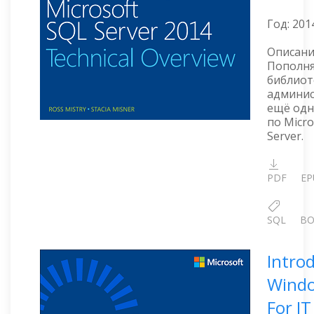
Год:
201
Описани
Пополн
библиот
админис
ещё одн
по Micro
Server.
PDF
EP
SQL
BO
Intro
Windo
For IT