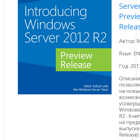
Serve
Previ
Relea
Автор: M
Язык: E
Год:
201
Описани
позволя
на новы
возможн
усоверш
Windows
R2 . Кни
на пред
выпуске 
Release)