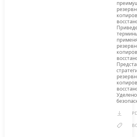
преиму
резервн
копиров
восстан
Привед
термины
примен
резерв
копиров
восстан
Предст
стратег
резервн
копиров
восстан
Уделено
безопас
P
B