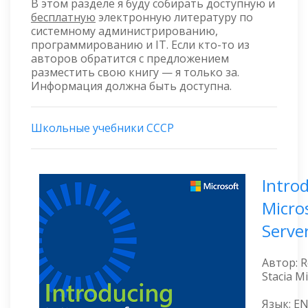
В этом разделе я буду собирать доступную и
бесплатную
электронную литературу по
системному администрированию,
программированию и IT. Если кто-то из
авторов обратится с предложением
разместить свою книгу — я только за.
Информация должна быть доступна.
Школьные учебники СССР
Intro
Micro
Serve
Автор: R
Stacia M
Язык: E