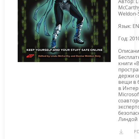
Автор: L
McCarthy
Weldon-S
Язык: E
Год:
201
Описани
Бесплат
книги «
простра
держи с
вещи в 
в Интер
Microsof
соавтор
эксперт
безопас
Линдой 
P