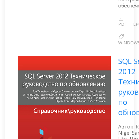
обеспеч
PDF
EP
WINDOW
SQL S
2012
Техн
руков
по
обно
Автор: 
Nigel Sa
Hirt, Her