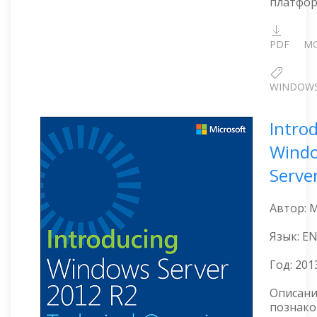
платфор
PDF
MO
WINDOW
Intro
Wind
Serve
Автор: M
Язык: E
Год:
201
Описани
познако