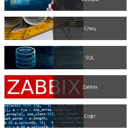
Спец
SQL
Zabbix
Софт