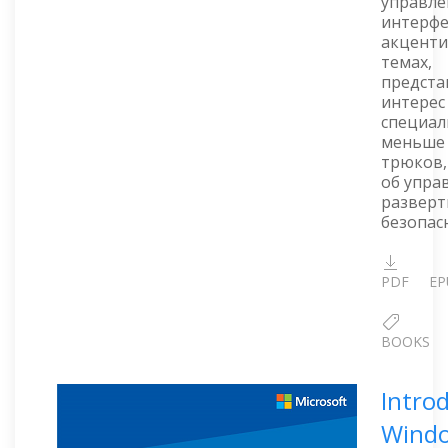
управле
интерфе
акценти
темах,
предст
интерес
специал
меньше 
трюков,
об упра
разверт
безопас
PDF
EP
BOOKS
Intro
Wind