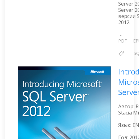
Server 2
Server 2
версии 
2012.
PDF
EP
S
Intro
Micro
Serve
Автор: R
Stacia M
Язык: E
Год:
201