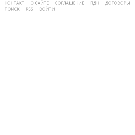
Меню
КОНТАКТ
О САЙТЕ
СОГЛАШЕНИЕ
ПДН
ДОГОВОРЫ
ПОИСК
RSS
ВОЙТИ
учётной
записи
пользователя