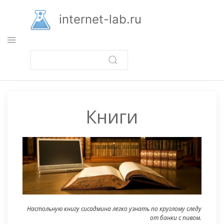
Перейти
к
internet-lab.ru
основному
содержанию
Книги
Настольную книгу сисадмина легко узнать по круглому следу
от банки с пивом.