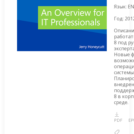
Язык: E
Год:
201
Описани
работат
8 под р
эксперт
Новые ф
возмож
операц
системы
Планиро
внедрен
поддерж
8 в кор
среде.
PDF
EP