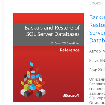
BOOKS
Backu
Resto
Serve
Datab
Автор: M
Язык: E
Год:
201
Описани
Бесплат
справоч
админи
SQL сер
Описан