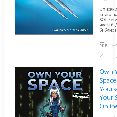
Описани
книга по
SQL Serv
частей.
библиот
PDF
MO
S
Own 
Space
Yours
Your S
Onlin