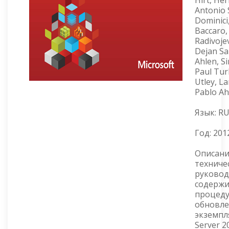
Antonio 
Dominici
Baccaro,
Radivojev
Dejan Sa
Ahlen, Si
Paul Turl
Utley, L
Pablo A
Язык: R
Год:
201
Описани
техниче
руковод
содержи
процед
обновле
экземпл
Server 2