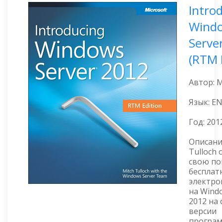
Intro
Wind
Serve
(RTM 
Автор: M
Язык: E
Год:
201
Описани
Tulloch
свою по
бесплат
электро
на Wind
2012 на
версии
програ