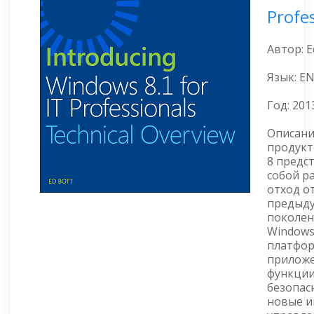
Profe
Автор: E
Язык: E
Год:
201
Описани
продукт
8 предс
собой р
отход о
предыд
поколен
Windows
платфо
приложе
функци
безопас
новые и