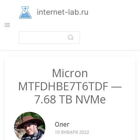
Перейти
к
internet-lab.ru
основному
содержанию
Micron
MTFDHBE7T6TDF —
7.68 TB NVMe
Олег
10 ЯНВАРЯ 2022