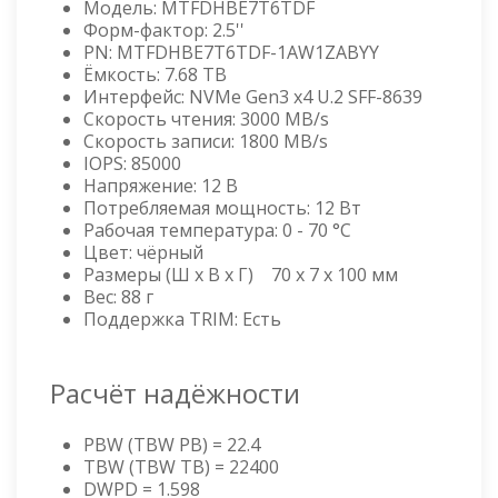
Модель: MTFDHBE7T6TDF
Форм-фактор: 2.5''
PN: MTFDHBE7T6TDF-1AW1ZABYY
Ёмкость: 7.68 TB
Интерфейс: NVMe Gen3 x4 U.2 SFF-8639
Скорость чтения: 3000 MB/s
Скорость записи: 1800 MB/s
IOPS: 85000
Напряжение: 12 В
Потребляемая мощность: 12 Вт
Рабочая температура: 0 - 70 °C
Цвет: чёрный
Размеры (Ш x В x Г) 70 x 7 x 100 мм
Вес: 88 г
Поддержка TRIM: Есть
Расчёт надёжности
PBW (TBW PB) = 22.4
TBW (TBW TB) = 22400
DWPD = 1.598