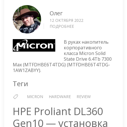
Олег
12 ОКТЯБРЯ 2022
ПОДРОБНЕЕ
О
MICRON
NVME
В руках накопитель
6400
корпоративного
GB
класса Micron Solid
U.2
State Drive 6.4Tb 7300
—
Max (MTFDHBE6T4TDG) (MTFDHBE6T4TDG-
MTFDHBE6T4TDG
1AW1ZABYY).
Теги
MICRON
HARDWARE
REVIEW
HPE Proliant DL360
Gen10 — установка