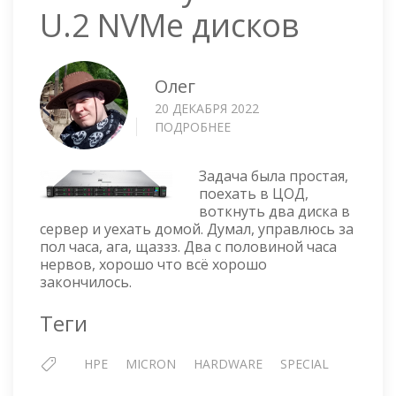
U.2 NVMe дисков
Олег
20 ДЕКАБРЯ 2022
ПОДРОБНЕЕ
О
HPE
PROLIANT
Задача была простая,
DL360
поехать в ЦОД,
GEN10
воткнуть два диска в
—
сервер и уехать домой. Думал, управлюсь за
УСТАНОВКА
пол часа, ага, щаззз. Два с половиной часа
U.2
нервов, хорошо что всё хорошо
NVME
закончилось.
ДИСКОВ
Теги
HPE
MICRON
HARDWARE
SPECIAL