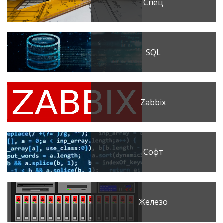
Спец
SQL
Zabbix
Софт
Железо