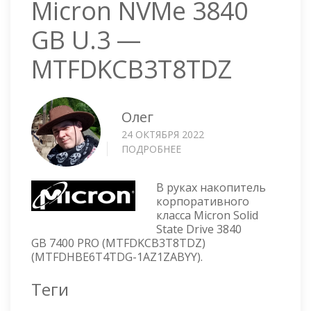
Micron NVMe 3840
GB U.3 —
MTFDKCB3T8TDZ
Олег
24 ОКТЯБРЯ 2022
ПОДРОБНЕЕ
О
MICRON
NVME
В руках накопитель
3840
корпоративного
GB
класса Micron Solid
U.3
State Drive 3840
—
GB 7400 PRO (MTFDKCB3T8TDZ)
MTFDKCB3T8TDZ
(MTFDHBE6T4TDG-1AZ1ZABYY).
Теги