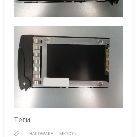
Теги
HARDWARE
MICRON