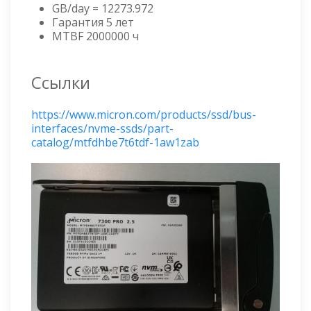
GB/day = 12273.972
Гарантия 5 лет
MTBF 2000000 ч
Ссылки
https://www.micron.com/products/ssd/bus-
interfaces/nvme-ssds/part-
catalog/mtfdhbe7t6tdf-1aw1zab