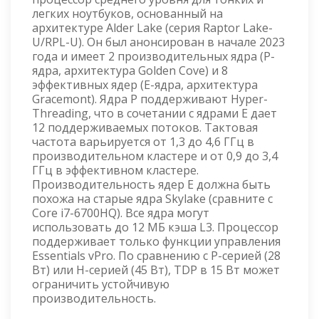
легких ноутбуков, основанный на
архитектуре Alder Lake (серия Raptor Lake-
U/RPL-U). Он был анонсирован в начале 2023
года и имеет 2 производительных ядра (P-
ядра, архитектура Golden Cove) и 8
эффективных ядер (E-ядра, архитектура
Gracemont). Ядра P поддерживают Hyper-
Threading, что в сочетании с ядрами E дает
12 поддерживаемых потоков. Тактовая
частота варьируется от 1,3 до 4,6 ГГц в
производительном кластере и от 0,9 до 3,4
ГГц в эффективном кластере.
Производительность ядер E должна быть
похожа на старые ядра Skylake (сравните с
Core i7-6700HQ). Все ядра могут
использовать до 12 МБ кэша L3. Процессор
поддерживает только функции управления
Essentials vPro. По сравнению с P-серией (28
Вт) или H-серией (45 Вт), TDP в 15 Вт может
ограничить устойчивую
производительность.