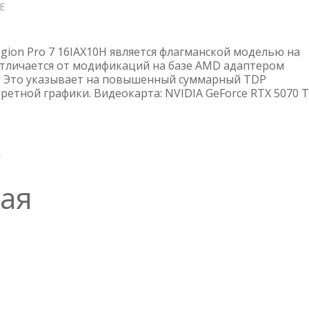
Е
О
ВНЕШНИЙ
ВИД
LENOVO
gion Pro 7 16IAX10H является флагманской моделью на
LEGION
 отличается от модификаций на базе AMD адаптером
т. Это указывает на повышенный суммарный TDP
PRO
ретной графики. Видеокарта: NVIDIA GeForce RTX 5070 Ti
7
W
ая
О
НОЧНАЯ
СЕРВЕРНАЯ