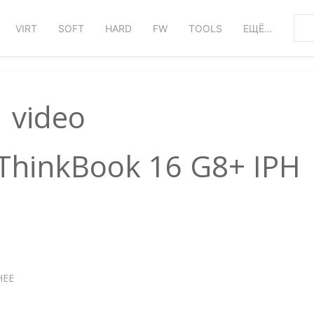
VIRT
SOFT
HARD
FW
TOOLS
ЕЩЁ…
video
ThinkBook 16 G8+ IPH
НЕЕ
О
НОУТБУК
LENOVO