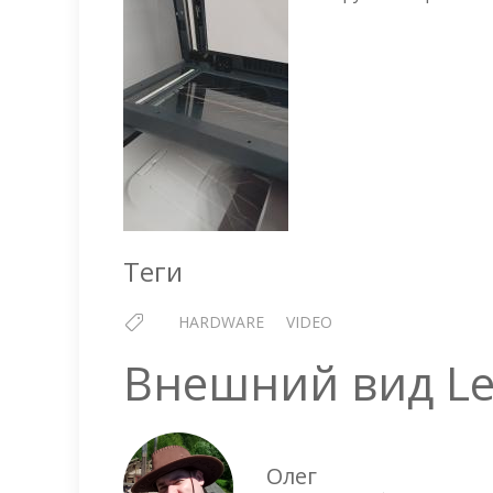
Теги
HARDWARE
VIDEO
Внешний вид Len
Олег