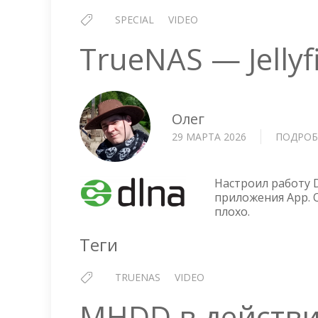
SPECIAL
VIDEO
TrueNAS — Jelly
Олег
29 МАРТА 2026
ПОДРОБ
Настроил работу D
приложения App. 
плохо.
Теги
TRUENAS
VIDEO
MHDD в действ