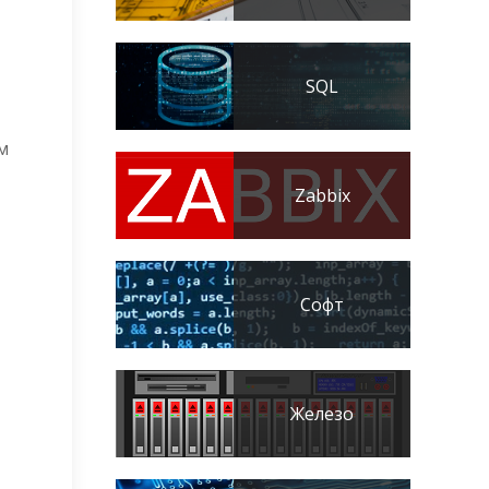
SQL
м
Zabbix
Софт
Железо