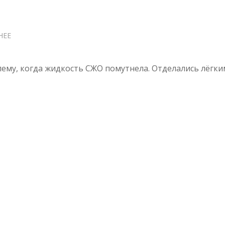
НЕЕ
О
ПОМУТНЕНИЕ
СЖО
ему, когда жидкость СЖО помутнела. Отделались лёгки