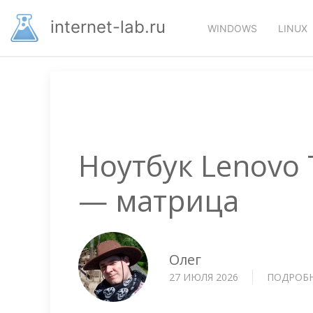
Перейти
Основная
к
internet-lab.ru
WINDOWS
LINUX
основному
навигация
содержанию
Ноутбук Lenovo 
— матрица
Олег
27 ИЮЛЯ 2026
ПОДРОБ