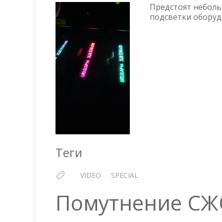
Предстоят небольш
подсветки оборуд
Теги
VIDEO
SPECIAL
Помутнение С