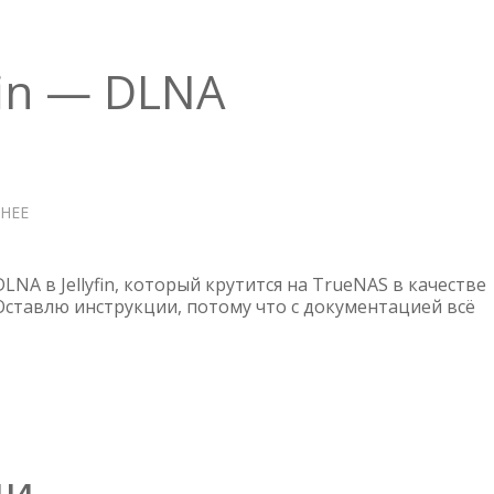
fin — DLNA
НЕЕ
О
TRUENAS
—
JELLYFIN
LNA в Jellyfin, который крутится на TrueNAS в качестве
—
Оставлю инструкции, потому что с документацией всё
DLNA
ии