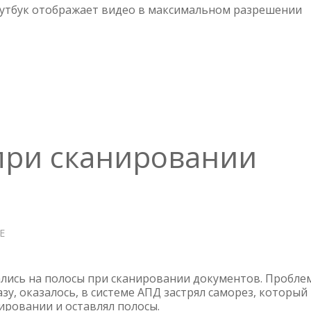
THINKBOOK
утбук отображает видео в максимальном разрешении
16
G8+
IPH
—
МАТРИЦА
при сканировании
Е
О
МФУ
—
ПОЛОСА
лись на полосы при сканировании документов. Пробле
ПРИ
зу, оказалось, в системе АПД застрял саморез, который
ировании и оставлял полосы.
СКАНИРОВАНИИ