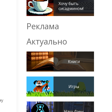
Хочу быть
сисадмином!
Реклама
Актуально
Книги
Игры
му
Наш Дзен