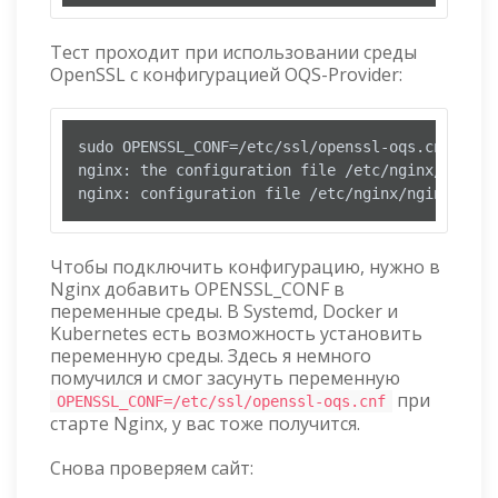
Тест проходит при использовании среды
OpenSSL с конфигурацией OQS-Provider:
sudo OPENSSL_CONF=/etc/ssl/openssl-oqs.cnf nginx
nginx: the configuration file /etc/nginx/nginx.
nginx: configuration file /etc/nginx/nginx.conf
Чтобы подключить конфигурацию, нужно в
Nginx добавить OPENSSL_CONF в
переменные среды. В Systemd, Docker и
Kubernetes есть возможность установить
переменную среды. Здесь я немного
помучился и смог засунуть переменную
при
OPENSSL_CONF=/etc/ssl/openssl-oqs.cnf
старте Nginx, у вас тоже получится.
Снова проверяем сайт: