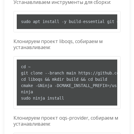
Устанавливаем инструменты для сборки:
sudo apt install -y build-essential git cmake n
Клонируем проект liboqs, собираем м
устанавливаем:
cd ~

git clone --branch main https://github.com/open
cd liboqs && mkdir build && cd build

cmake -GNinja -DCMAKE_INSTALL_PREFIX=/usr/local
ninja

sudo ninja install
Клонируем проект oqs-provider, собираем м
устанавливаем: