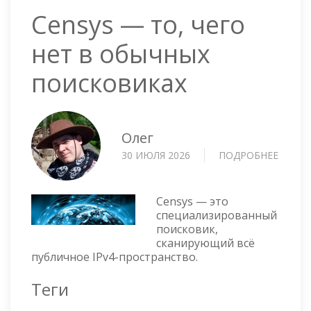
Censys — то, чего
нет в обычных
поисковиках
Олег
30 ИЮЛЯ 2026
ПОДРОБНЕЕ
О
CENSY
—
ТО,
Censys — это
ЧЕГО
специализированный
поисковик,
НЕТ
сканирующий всё
В
публичное IPv4-пространство.
ОБЫЧ
ПОИС
Теги