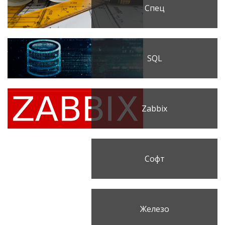
Спец
SQL
Zabbix
Софт
Железо