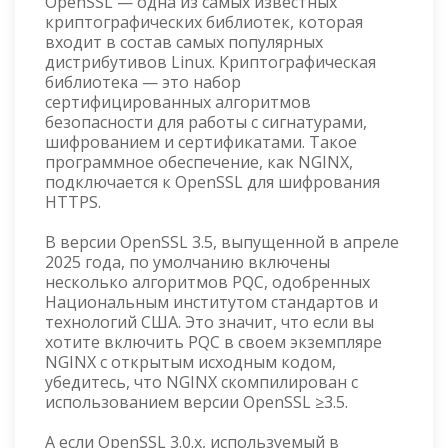
OpenSSL — одна из самых известных
криптографических библиотек, которая
входит в состав самых популярных
дистрибутивов Linux. Криптографическая
библиотека — это набор
сертифицированных алгоритмов
безопасности для работы с сигнатурами,
шифрованием и сертификатами. Такое
программное обеспечение, как NGINX,
подключается к OpenSSL для шифрования
HTTPS.
В версии OpenSSL 3.5, выпущенной в апреле
2025 года, по умолчанию включены
несколько алгоритмов PQC, одобренных
Национальным институтом стандартов и
технологий США. Это значит, что если вы
хотите включить PQC в своем экземпляре
NGINX с открытым исходным кодом,
убедитесь, что NGINX скомпилирован с
использованием версии OpenSSL ≥3.5.
А если OpenSSL 3.0.x, используемый в