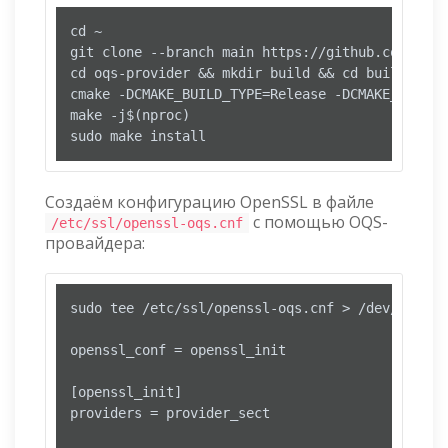
cd ~

git clone --branch main https://github.com/open
cd oqs-provider && mkdir build && cd build

cmake -DCMAKE_BUILD_TYPE=Release -DCMAKE_INSTAL
make -j$(nproc)

sudo make install
Создаём конфигурацию OpenSSL в файле
с помощью OQS-
/etc/ssl/openssl-oqs.cnf
провайдера:
sudo tee /etc/ssl/openssl-oqs.cnf > /dev/null <<
openssl_conf = openssl_init

[openssl_init]

providers = provider_sect
