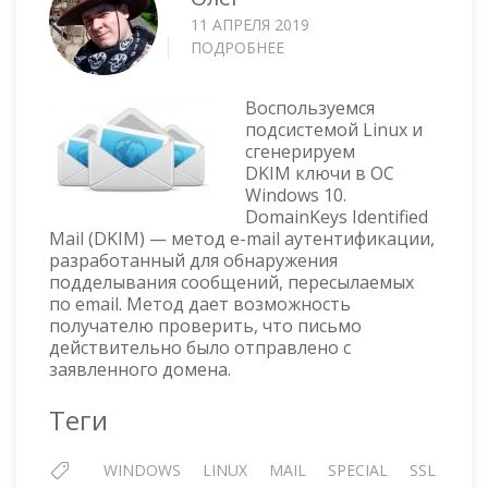
11 АПРЕЛЯ 2019
ПОДРОБНЕЕ
О
WINDOWS
10
Воспользуемся
—
подсистемой Linux и
ГЕНЕРАЦИЯ
сгенерируем
DKIM
DKIM ключи в ОС
КЛЮЧЕЙ
Windows 10.
С
DomainKeys Identified
ПОМОЩЬЮ
Mail (DKIM) — метод e-mail аутентификации,
ПОДСИСТЕМЫ
разработанный для обнаружения
LINUX
подделывания сообщений, пересылаемых
по email. Метод дает возможность
получателю проверить, что письмо
действительно было отправлено с
заявленного домена.
Теги
WINDOWS
LINUX
MAIL
SPECIAL
SSL