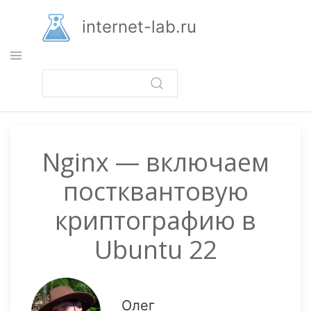
Перейти
к
internet-lab.ru
основному
содержанию
Nginx — включаем
постквантовую
криптографию в
Ubuntu 22
Олег