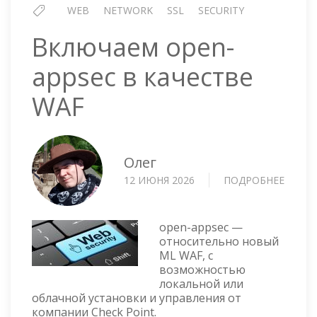
WEB
NETWORK
SSL
SECURITY
Включаем open-
appsec в качестве
WAF
Олег
12 ИЮНЯ 2026
ПОДРОБНЕЕ
О
ВКЛЮ
OPEN-
APPSE
open-appsec —
В
относительно новый
ML WAF, с
КАЧЕС
возможностью
WAF
локальной или
облачной установки и управления от
компании Check Point.