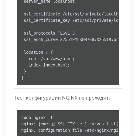
 server_name localhost;

 ssl_certificate /etc/ssl/private/localhost.crt;
 ssl_certificate_key /etc/ssl/private/localhost.
 ssl_protocols TLSv1.3;

 ssl_ecdh_curve X25519MLKEM768:X25519:prime256v
 location / {

   root /var/www/html;

   index index.html;

 }

}
Тест конфигурации NGINX не проходит:
sudo nginx –t

nginx: [emerg] SSL_CTX_set1_curves_list("X25519
nginx: configuration file /etc/nginx/nginx.conf