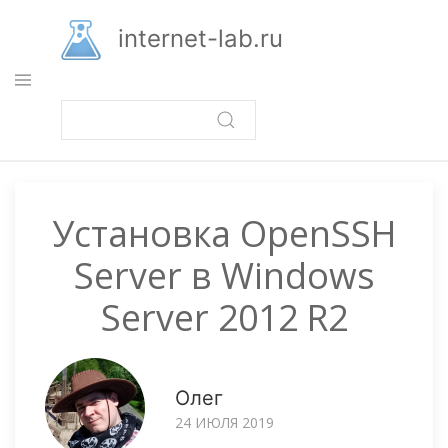
Перейти
к
internet-lab.ru
основному
содержанию
Установка OpenSSH
Server в Windows
Server 2012 R2
Олег
24 ИЮЛЯ 2019