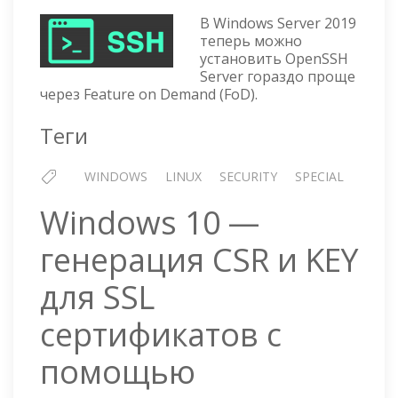
OPENS
SERVE
В Windows Server 2019
В
теперь можно
установить OpenSSH
WIND
Server гораздо проще
SERVE
через Feature on Demand (FoD).
2019
Теги
WINDOWS
LINUX
SECURITY
SPECIAL
Windows 10 —
генерация CSR и KEY
для SSL
сертификатов с
помощью