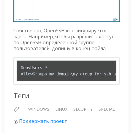
Собственно, OpenSSH конфигурируется
здесь. Например, чтобы разрешить доступ
по OpenSSH определённой группе
пользователей, допишу в конец файла:
DenyUsers *

AllowGroups my_domain\my_group_for_ssh_access
Теги
WINDOWS
LINUX
SECURITY
SPECIAL
💰
Поддержать проект