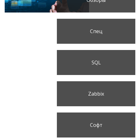
Обзоры
Спец
SQL
Zabbix
Софт