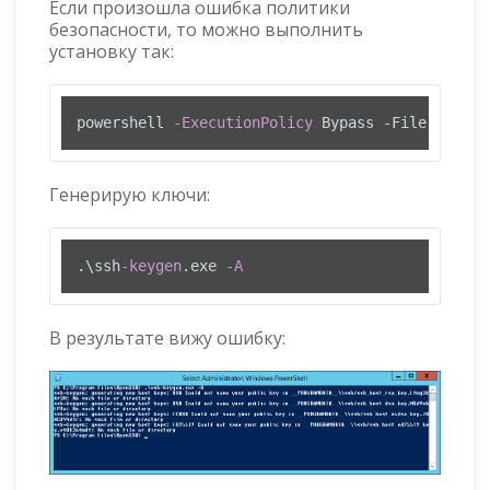
Если произошла ошибка политики
безопасности, то можно выполнить
установку так:
powershell 
-ExecutionPolicy
 Bypass 
-File
 .\
inst
Генерирую ключи:
.\ssh
-keygen
.exe 
-A
В результате вижу ошибку: