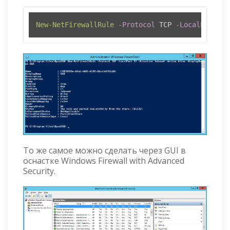
New-NetFirewallRule
-Protocol
 TCP 
-LocalPort
22
То же самое можно сделать через GUI в
оснастке Windows Firewall with Advanced
Security.