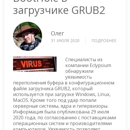
загрузчике GRUB2
Олег
31 ИЮЛЯ 2020
ПОДРОБНЕЕ
О
УЯЗВ
BOOT
В
Специалисты из
ЗАГРУ
компании Eclypsium
обнаружили
GRUB2
уязвимость
переполнения буфера в конфигурационном
файле загрузчика GRUB2, который
используется при загрузке Windows, Linux,
MacOS. Кроме того под удар попали
серверные системы, ядра и гипервизоры.
Информация была опубликована 29 июля
2020 года, по согласованию с поставщиками
операционных систем и производителями
компьютеров. Уязвимость позволяет