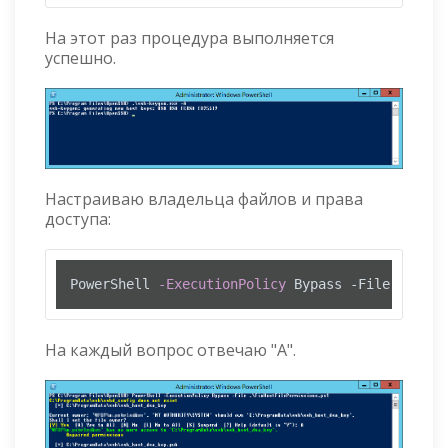
На этот раз процедура выполняется
успешно.
Настраиваю владельца файлов и права
доступа:
PowerShell 
-ExecutionPolicy
 Bypass 
-File
 .\FixH
На каждый вопрос отвечаю "A".