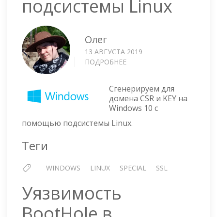
подсистемы Linux
Олег
13 АВГУСТА 2019
ПОДРОБНЕЕ
О
WINDOWS
10
Сгенерируем для
—
домена CSR и KEY на
ГЕНЕРАЦИЯ
Windows 10 с
CSR
помощью подсистемы Linux.
И
KEY
Теги
ДЛЯ
SSL
СЕРТИФИКАТОВ
WINDOWS
LINUX
SPECIAL
SSL
С
ПОМОЩЬЮ
Уязвимость
ПОДСИСТЕМЫ
LINUX
BootHole в