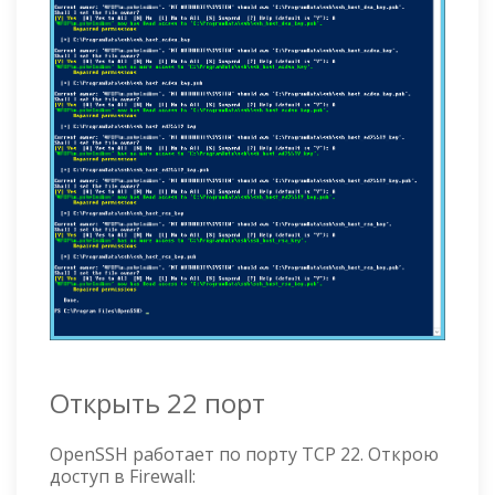
Открыть 22 порт
OpenSSH работает по порту TCP 22. Открою
доступ в Firewall: