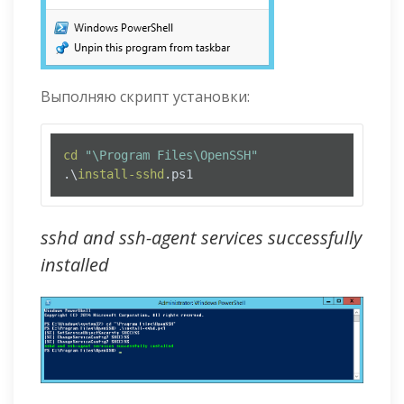
Выполняю скрипт установки:
cd
"\Program Files\OpenSSH"
.\
install-sshd
.ps1
sshd and ssh-agent services successfully
installed