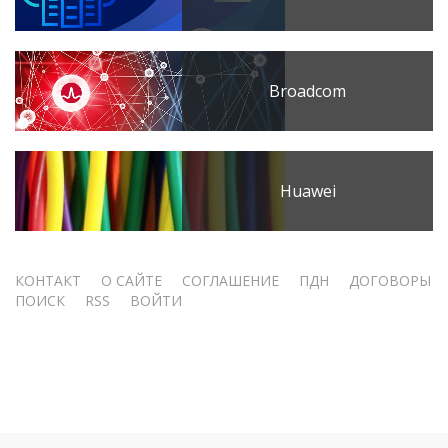
Broadcom
Huawei
Меню
КОНТАКТ
О САЙТЕ
СОГЛАШЕНИЕ
ПДН
ДОГОВОРЫ
ПОИСК
RSS
ВОЙТИ
учётной
записи
пользователя