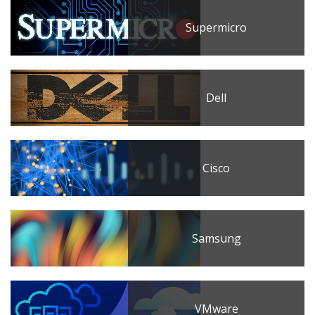
Supermicro
Dell
Cisco
Samsung
VMware