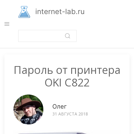
Перейти
к
internet-lab.ru
основному
содержанию
Пароль от принтера
OKI C822
Олег
31 АВГУСТА 2018