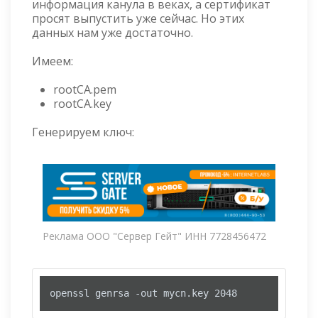
информация канула в веках, а сертификат
просят выпустить уже сейчас. Но этих
данных нам уже достаточно.
Имеем:
rootCA.pem
rootCA.key
Генерируем ключ:
Реклама ООО "Сервер Гейт" ИНН 7728456472
openssl genrsa -out mycn.key 2048