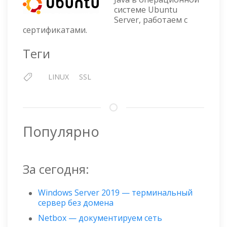
ПОЛЕЗНЫЕ
системе Ubuntu
КОМАНДЫ
Server, работаем с
В
сертификатами.
UBUNTU
ДЛЯ
Теги
РАБОТЫ
С
LINUX
SSL
SSL
Популярно
За сегодня:
Windows Server 2019 — терминальный
сервер без домена
Netbox — документируем сеть