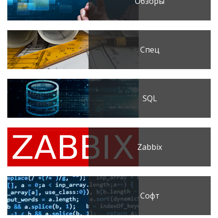
Обзоры
Спец
SQL
Zabbix
Софт