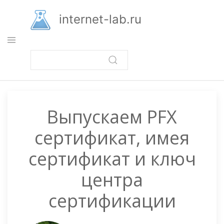
Перейти
к
internet-lab.ru
основному
содержанию
Выпускаем PFX
сертификат, имея
сертификат и ключ
центра
сертификации