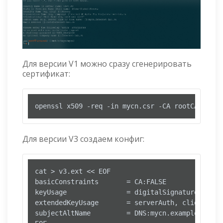
Для версии V1 можно сразу сгенерировать
сертификат:
openssl x509 -req -in mycn.csr -CA rootCA.pem -
Для версии V3 создаем конфиг:
cat > v3.ext << EOF

basicConstraints       = CA:FALSE

keyUsage               = digitalSignature, keyEn
extendedKeyUsage       = serverAuth, clientAuth

subjectAltName         = DNS:mycn.example.com, D