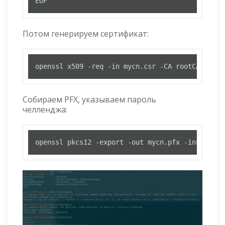
EOF
Потом генерируем сертификат:
openssl x509 -req -in mycn.csr -CA rootCA.pem -
Собираем PFX, указываем пароль
челленджа:
openssl pkcs12 -export -out mycn.pfx -inkey myc