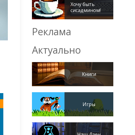
Хочу быть
сисадмином!
Реклама
Актуально
Книги
Игры
Наш Дзен