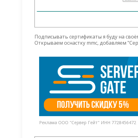
Подписывать сертификаты я буду на своё
Открываем оснастку mmc, добавляем "Се
Реклама ООО "Сервер Гейт" ИНН 7728456472