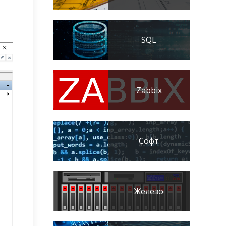
SQL
Zabbix
Софт
Железо