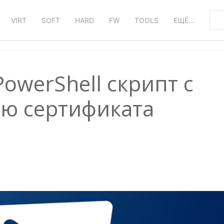
VIRT
SOFT
HARD
FW
TOOLS
ЕЩЁ…
owerShell скрипт с
ю сертификата