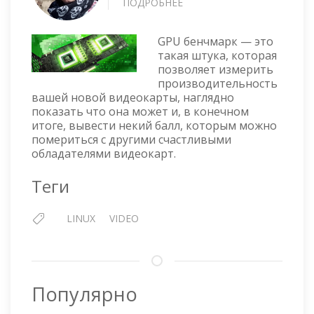
ПОДРОБНЕЕ
О
GPU
БЕНЧМАРКИ
GPU бенчмарк — это
ДЛЯ
такая штука, которая
LINUX
позволяет измерить
производительность
вашей новой видеокарты, наглядно
показать что она может и, в конечном
итоге, вывести некий балл, которым можно
помериться с другими счастливыми
обладателями видеокарт.
Теги
LINUX
VIDEO
Популярно