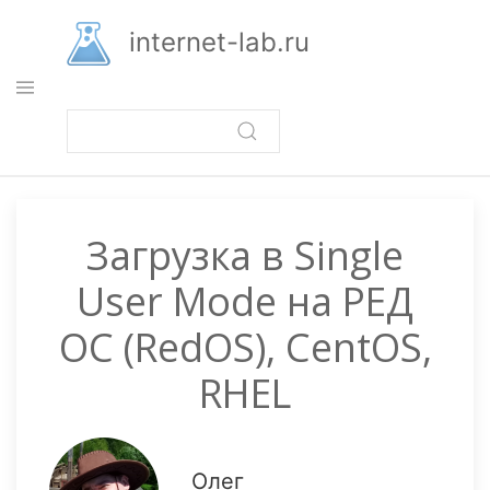
Перейти
к
internet-lab.ru
основному
содержанию
Загрузка в Single
User Mode на РЕД
ОС (RedOS), CentOS,
RHEL
Олег