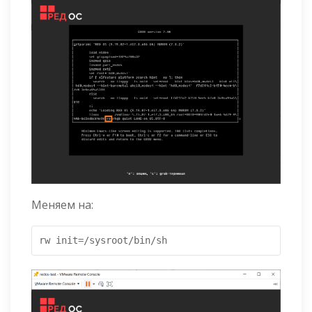
Меняем на:
rw init=/sysroot/bin/sh