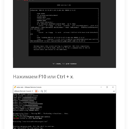
Нажимаем
F10
или
Ctrl + x
.