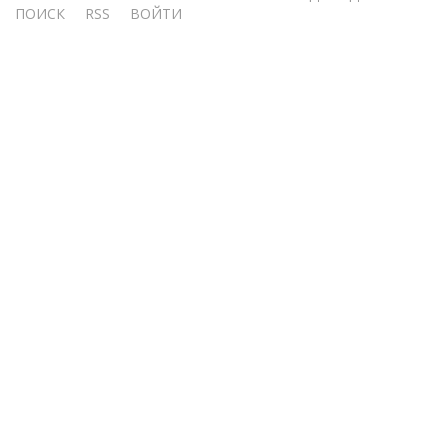
Меню
ПОИСК
RSS
ВОЙТИ
учётной
записи
пользователя