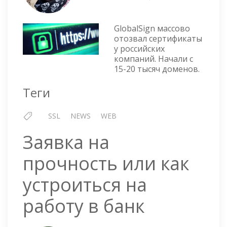
GLOBA
МАСС
ОТЗЫ
GlobalSign массово
СЕРТ
отозвал сертификаты
у российских
У
компаний. Начали с
РОСС
15-20 тысяч доменов.
КОМП
Теги
SSL
NEWS
WEB
Заявка на
прочность или как
устроиться на
работу в банк