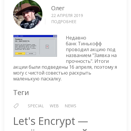
Олег
22 АПРЕЛЯ 2019
ПОДРОБНЕЕ
О
ЗАЯВКА
НА
Недавно
ПРОЧНОСТЬ
банк Тинькофф
ИЛИ
проводил акцию под
КАК
названием "Заявка на
УСТРОИТЬСЯ
прочность". Итоги
НА
акции были подведены 16 апреля, поэтому я
РАБОТУ
могу с чистой совестью раскрыть
В
маленькую пасхалку.
БАНК
Теги
SPECIAL
WEB
NEWS
Let's Encrypt —