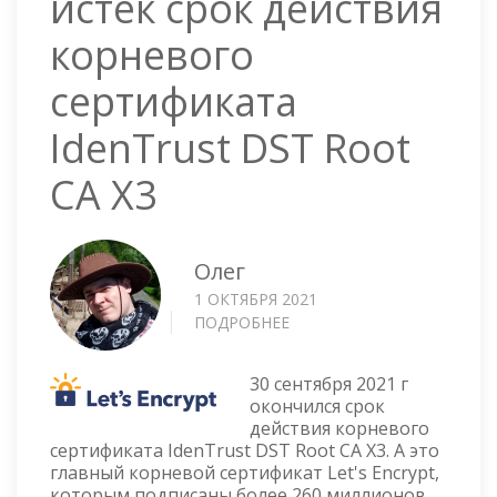
истёк срок действия
корневого
сертификата
IdenTrust DST Root
CA X3
Олег
1 ОКТЯБРЯ 2021
ПОДРОБНЕЕ
О
LET'S
ENCRYPT
30 сентября 2021 г
—
окончился срок
ИСТЁК
действия корневого
СРОК
сертификата IdenTrust DST Root CA X3. А это
ДЕЙСТВИЯ
главный корневой сертификат Let's Encrypt,
КОРНЕВОГО
которым подписаны более 260 миллионов