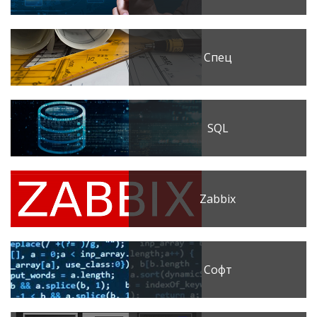
Спец
SQL
Zabbix
Софт