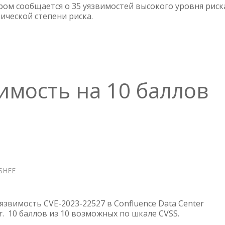
(МАЙ
ором сообщается о 35 уязвимостей высокого уровня риск
тической степени риска.
2024)
вимость на 10 баллов
БНЕЕ
О
ATLASSIAN
—
УЯЗВИМОСТЬ
язвимость CVE-2023-22527 в Confluence Data Center
НА
er. 10 баллов из 10 возможных по шкале CVSS.
10