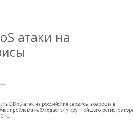
БАЛЛОВ
CVE-
2023-
22527
S атаки на
висы
ЕЕ
О
КРУПНЕЙШИЕ
DDOS
АТАКИ
сть DDoS атак на российские сервисы возросла в
НА
ейчас проблема наблюдается у крупнейшего регистратор
C.ru.
РОССИЙСКИЕ
СЕРВИСЫ