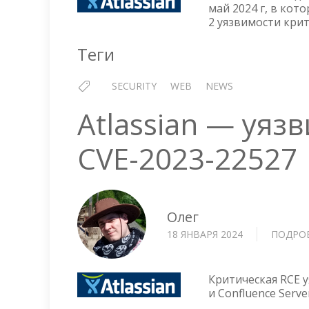
май 2024 г, в кот
2 уязвимости кри
Теги
SECURITY
WEB
NEWS
Atlassian — уяз
CVE-2023-22527
Олег
18 ЯНВАРЯ 2024
ПОДРО
Критическая RCE у
и Confluence Serv