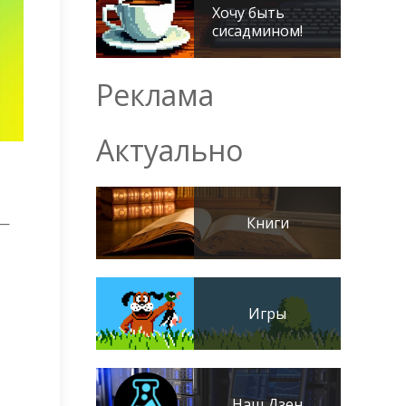
Хочу быть
сисадмином!
Реклама
Актуально
 —
Книги
Игры
Наш Дзен