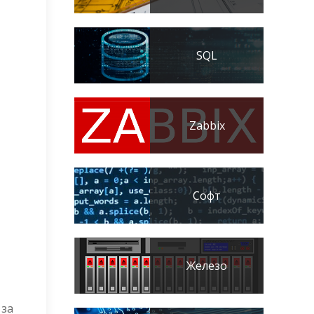
SQL
Zabbix
Софт
Железо
 за