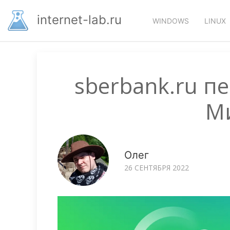
Перейти
Основная
к
internet-lab.ru
WINDOWS
LINUX
основному
навигация
содержанию
sberbank.ru п
М
Олег
26 СЕНТЯБРЯ 2022