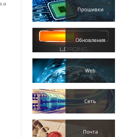
а и
Прошивки
Обновления
Web
Сеть
Почта